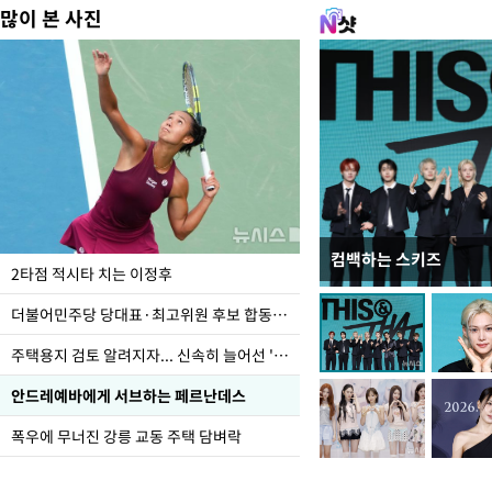
많이 본 사진
컴백하는 스키즈
이번주 국회에는 무슨 일
2타점 적시타 치는 이정후
더불어민주당 당대표·최고위원 후보 합동연설회
주택용지 검토 알려지자... 신속히 늘어선 '근조화환'
안드레예바에게 서브하는 페르난데스
폭우에 무너진 강릉 교동 주택 담벼락