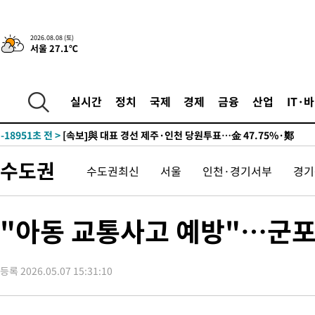
2026.08.08 (토)
서울 27.1℃
8시간 전 >
[속보]뉴욕증시 상승 마감…S&P 0.6% 나스닥 1.3%↑
-28669초 전 >
이란 "호르무즈 재개방 합의 근접…美 배상 선행돼야"
-19716초 전 >
[속보]與최고위원 제주·인천 순회경선…박선원·최민희·서미
실시간
정치
국제
경제
금융
산업
IT·
한민수·김용 순
-19669초 전 >
[속보]김민석, 與 전대 당원투표 누적 득표율 45.42%로 1위…
청래 44.56%
-18951초 전 >
[속보]與 대표 경선 제주·인천 당원투표…金 47.75%·鄭
42.08%·宋 10.17%
-18485초 전 >
이강인 "아틀레티코 이적 기뻐…등번호 7번 의미보단 팀 위해 
수도권
것"
수도권최신
서울
인천·경기서부
경기
-18420초 전 >
[속보]與 당대표 경선, 제주·인천 권리당원 투표 김민석 승리
-12194초 전 >
낮 최고 35도 '무더위'…동해안 시간당 30㎜ '강한 비'[내일날
-11464초 전 >
[속보]이강인 "감독님이 원하는 마음 느꼈고, 많은 트로피 원해
"아동 교통사고 예방"…군포
틀레티코 이적"
-11246초 전 >
수도권 40도 육박 '펄펄'…동해안 일부 지역엔 호의주의보
-10215초 전 >
온열질환 사망자 3명 늘어…누적 환자 3000명 돌파
-4160초 전 >
강릉에 시간당 81.4㎜ 물폭탄…도로 잠기고 담벼락 붕괴
등록 2026.05.07 15:31:10
-267초 전 >
백운산서 80년근 천종산삼 9뿌리 발견…감정가 1.3억원
33분 전 >
선재도서 해루질 나섰다 실종 60대, 닷새 만에 숨진 채 발견