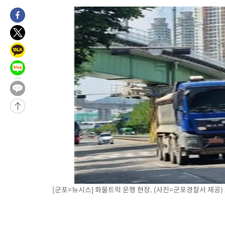
1시간 전 >
남자 농구, 나고야 아시안게임서 '홈팀' 일본과 한일전
1시간 전 >
여수 오동도 해상서 모터보트 전복…1명 사망·1명 실종
2시간 전 >
극한폭염 한풀 꺾이지만…'낮 최고 35도' 무더위, 열대야 계속[다
날씨]
3시간 전 >
축구협회 "압수수색·성접대 논란 사과…쇄신의 기회로 삼겠다"
3시간 전 >
[속보]'압수수색·성접대 논란' 축구협회 "실망과 걱정 안겨드려 죄
6시간 전 >
'최고 37도' 폭염 지속…강원동해안 최대 150㎜ 비
8시간 전 >
[속보]뉴욕증시 상승 마감…S&P 0.6% 나스닥 1.3%↑
-28669초 전 >
이란 "호르무즈 재개방 합의 근접…美 배상 선행돼야"
-19716초 전 >
[속보]與최고위원 제주·인천 순회경선…박선원·최민희·서미
한민수·김용 순
-19669초 전 >
[속보]김민석, 與 전대 당원투표 누적 득표율 45.42%로 1위…
청래 44.56%
-18951초 전 >
[속보]與 대표 경선 제주·인천 당원투표…金 47.75%·鄭
42.08%·宋 10.17%
-18485초 전 >
이강인 "아틀레티코 이적 기뻐…등번호 7번 의미보단 팀 위해 
것"
-18420초 전 >
[속보]與 당대표 경선, 제주·인천 권리당원 투표 김민석 승리
[군포=뉴시스] 화물트럭 운행 현장. (사진=군포경찰서 제공) 20
-12194초 전 >
낮 최고 35도 '무더위'…동해안 시간당 30㎜ '강한 비'[내일날
-11464초 전 >
[속보]이강인 "감독님이 원하는 마음 느꼈고, 많은 트로피 원해
틀레티코 이적"
-11246초 전 >
수도권 40도 육박 '펄펄'…동해안 일부 지역엔 호의주의보