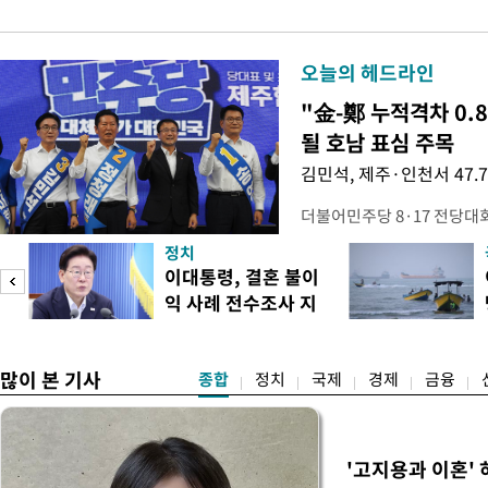
오늘의 헤드라인
"金-鄭 누적격차 0.
될 호남 표심 주목
김민석, 제주·인천서 47.
더불어민주당 8·17 전당대
보가 8일 제주·인천 지역 순
정치
다. 앞서 정청래 후보 우세
이대통령, 결혼 불이
·울산·경남 경선에서 1승 1
익 사례 전수조사 지
제주·인천 경선에서 이기며 '
시
만 두 후보 간 누적 득표율 차
많이 본 기사
종합
정치
국제
경제
금융
'고지용과 이혼' 