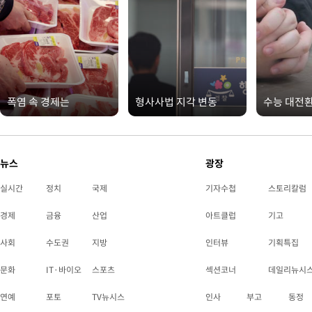
폭염 속 경제는
형사사법 지각 변동
수능 대전
뉴스
광장
실시간
정치
국제
기자수첩
스토리칼럼
경제
금융
산업
아트클럽
기고
사회
수도권
지방
인터뷰
기획특집
문화
IT·바이오
스포츠
섹션코너
데일리뉴시
연예
포토
TV뉴시스
인사
부고
동정