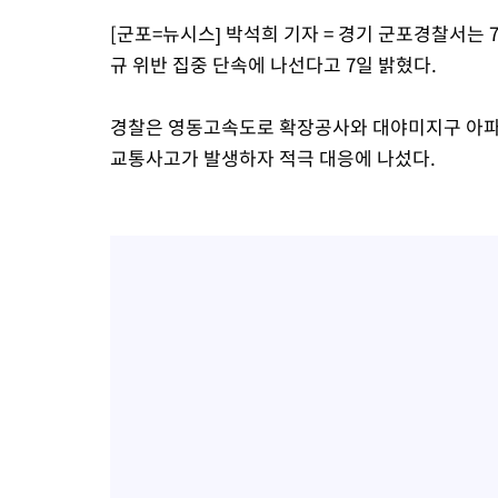
-10215초 전 >
온열질환 사망자 3명 늘어…누적 환자 3000명 돌파
[군포=뉴시스] 박석희 기자 = 경기 군포경찰서는
-4160초 전 >
강릉에 시간당 81.4㎜ 물폭탄…도로 잠기고 담벼락 붕괴
규 위반 집중 단속에 나선다고 7일 밝혔다.
-267초 전 >
백운산서 80년근 천종산삼 9뿌리 발견…감정가 1.3억원
33분 전 >
선재도서 해루질 나섰다 실종 60대, 닷새 만에 숨진 채 발견
경찰은 영동고속도로 확장공사와 대야미지구 아파
1시간 전 >
남자 농구, 나고야 아시안게임서 '홈팀' 일본과 한일전
교통사고가 발생하자 적극 대응에 나섰다.
1시간 전 >
여수 오동도 해상서 모터보트 전복…1명 사망·1명 실종
2시간 전 >
극한폭염 한풀 꺾이지만…'낮 최고 35도' 무더위, 열대야 계속[다
날씨]
3시간 전 >
축구협회 "압수수색·성접대 논란 사과…쇄신의 기회로 삼겠다"
3시간 전 >
[속보]'압수수색·성접대 논란' 축구협회 "실망과 걱정 안겨드려 죄
6시간 전 >
'최고 37도' 폭염 지속…강원동해안 최대 150㎜ 비
8시간 전 >
[속보]뉴욕증시 상승 마감…S&P 0.6% 나스닥 1.3%↑