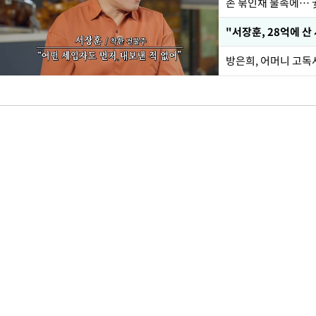
손 묶인채 물속에… 女
"서장훈, 28억에 산
방은희, 어머니 고독사