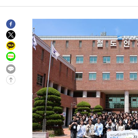
17분 전 >
'최고 37도' 폭염 지속…강원동해안 최대 150㎜ 비
2시간 전 >
[속보]뉴욕증시 상승 마감…S&P 0.6% 나스닥 1.3%↑