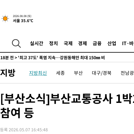
-21625초 전 >
선재도서 해루질 나섰다 실종 60대, 닷새 만에 숨진 채 발견
-19159초 전 >
남자 농구, 나고야 아시안게임서 '홈팀' 일본과 한일전
2026.08.08 (토)
-18535초 전 >
여수 오동도 해상서 모터보트 전복…1명 사망·1명 실종
서울 35.6℃
-14762초 전 >
극한폭염 한풀 꺾이지만…'낮 최고 35도' 무더위, 열대야 계속
주 날씨]
-11780초 전 >
축구협회 "압수수색·성접대 논란 사과…쇄신의 기회로 삼겠다
-10297초 전 >
[속보]'압수수색·성접대 논란' 축구협회 "실망과 걱정 안겨드려
실시간
정치
국제
경제
금융
산업
IT·
송"
18분 전 >
'최고 37도' 폭염 지속…강원동해안 최대 150㎜ 비
2시간 전 >
[속보]뉴욕증시 상승 마감…S&P 0.6% 나스닥 1.3%↑
-27828초 전 >
강릉에 시간당 81.4㎜ 물폭탄…도로 잠기고 담벼락 붕괴
지방
지방최신
세종
부산
대구/경북
전남광
-23935초 전 >
백운산서 80년근 천종산삼 9뿌리 발견…감정가 1.3억원
-21645초 전 >
선재도서 해루질 나섰다 실종 60대, 닷새 만에 숨진 채 발견
-19179초 전 >
남자 농구, 나고야 아시안게임서 '홈팀' 일본과 한일전
[부산소식]부산교통공사 1박2
-18555초 전 >
여수 오동도 해상서 모터보트 전복…1명 사망·1명 실종
참여 등
-14782초 전 >
극한폭염 한풀 꺾이지만…'낮 최고 35도' 무더위, 열대야 계속
주 날씨]
-11800초 전 >
축구협회 "압수수색·성접대 논란 사과…쇄신의 기회로 삼겠다
-10317초 전 >
[속보]'압수수색·성접대 논란' 축구협회 "실망과 걱정 안겨드려
등록 2026.05.07 16:45:48
송"