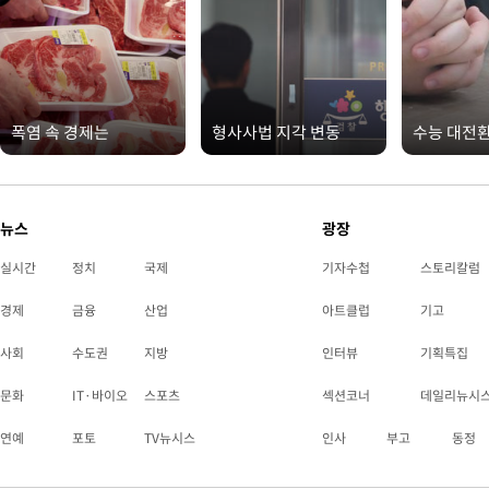
폭염 속 경제는
형사사법 지각 변동
수능 대전
뉴스
광장
실시간
정치
국제
기자수첩
스토리칼럼
경제
금융
산업
아트클럽
기고
사회
수도권
지방
인터뷰
기획특집
문화
IT·바이오
스포츠
섹션코너
데일리뉴시
연예
포토
TV뉴시스
인사
부고
동정