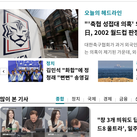
오늘의 헤드라인
"'축협 성접대 의혹'
日, 2002 월드컵 
대한축구협회가 과거 외국인
는 의혹이 제기된 가운데, 
도하면서 파장이 커지고 있다.
정치
광부가 2016년 작성한 감
김민석 "화합"에 정
2011년 3월부터 2012년 
청래 "뻔뻔" 송영길
에 참여한 외국인 심판들에
은 연임 직격
고
많이 본 기사
종합
정치
국제
경제
금융
"창 3개 띄워도 
드8 울트라', 일