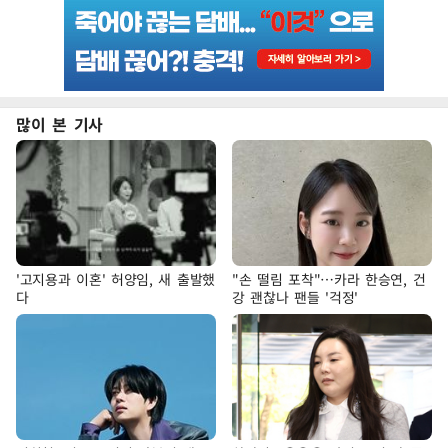
많이 본 기사
'고지용과 이혼' 허양임, 새 출발했
"손 떨림 포착"…카라 한승연, 건
다
강 괜찮나 팬들 '걱정'