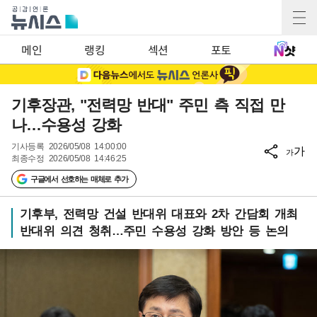
메인
랭킹
섹션
포토
기후장관, "전력망 반대" 주민 측 직접 만
나…수용성 강화
기사등록
2026/05/08 14:00:00
가
가
최종수정
2026/05/08 14:46:25
구글에서 선호하는 매체로 추가
기후부, 전력망 건설 반대위 대표와 2차 간담회 개최
반대위 의견 청취…주민 수용성 강화 방안 등 논의