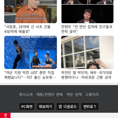
"서장훈, 28억에 산 서초 건물
전현무 "전 연인 집착에 친구들과
450억에 매물로"
연락 끊어"
"여군 지원 막힌 UDT 훈련 직접
박찬민 딸 박민하, 배우·국가대표
해봤습니다"…707 출신 女유튜버
병행하더니…여유로운 근황 공개
'완벽 소화'
회사소개
제휴/컨텐츠 판매
약관·정책
고충처리
PC화면
제보하기
앱 다운로드
맨위로↑
광
COPYRIGHTⓒ
NEWSIS
ALL RIGHTS RESERVED.
고