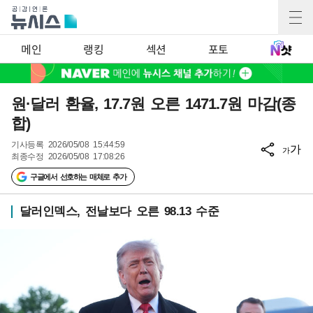
메인
랭킹
섹션
포토
원·달러 환율, 17.7원 오른 1471.7원 마감(종
합)
기사등록
2026/05/08 15:44:59
가
가
최종수정
2026/05/08 17:08:26
구글에서 선호하는 매체로 추가
달러인덱스, 전날보다 오른 98.13 수준