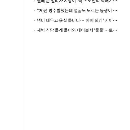
· 엘베 문 열리자 지팡이 '퍽'…노인의 택배기사 폭행 이유
· "20년 병수발했는데 얼굴도 모르는 동생이 유산 절반을"…배다른 형제 상속권 있을까
· 냄비 태우고 욕실 물바다…'치매 의심' 시어머니 검사 권유했다가 '날벼락'
· 새벽 식당 몰래 들어와 테이블서 '쿨쿨'…토사물 남기고 사라진 남성