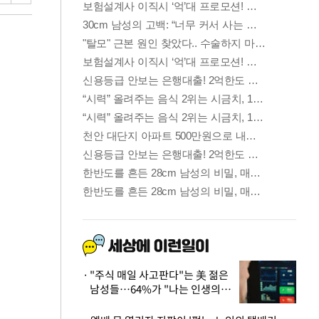
"주식 매일 사고판다"는 美 젊은
남성들…64%가 "나는 인생의
패배자“