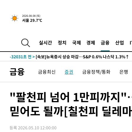
2026.08.08 (토)
서울 29.7℃
실시간
정치
국제
경제
금융
산업
-32031초 전 >
[속보]뉴욕증시 상승 마감…S&P 0.6% 나스닥 1.3%↑
금융
금융최신
증권
금융정책/통화
은행
"팔천피 넘어 1만피까지"
믿어도 될까[칠천피 딜레마
등록 2026.05.10 12:00:00