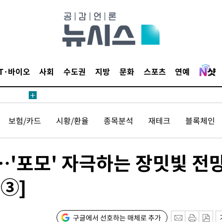
IT·바이오
사회
수도권
지방
문화
스포츠
연예
보험/카드
시황/환율
종목분석
재테크
블록체인
…'포모' 자극하는 장밋빛 전
③]
구글에서 선호하는 매체로 추가