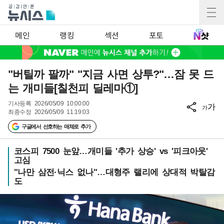
메인
랭킹
섹션
포토
"버틸까 팔까" "지금 사면 상투?"…잠 못 드
는 개미들[칠천피 딜레마①]
기사등록
2026/05/09 10:00:00
가
가
최종수정
2026/05/09 11:19:03
구글에서 선호하는 매체로 추가
코스피 7500 눈앞…개미들 '추가 상승' vs '피크아웃'
고심
"나만 삼전·닉스 없나"…대형주 랠리에 상대적 박탈감
도