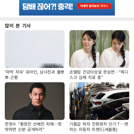
많이 본 기사
'마약 자숙' 유아인, 남사친과 볼뽀
손떨림 건강이상설 한승연…"목디
뽀 근황
스크 심해 치료 중"
한정수 "황정민 선배만 피해…떳
기름값 뛰자 친환경차 인기↑…변
떳하면 신분 공개하라"
하는 자동차 트렌드[세쓸통]