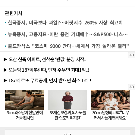
관련기사
한국증시, 미국보다 과열?…버핏지수 260% 사상 최고치
뉴욕증시, 고용지표·이란 종전 기대에↑…S&P500·나스닥 최고치
골드만삭스 "코스피 9000 간다…세계서 가장 놀라운 랠리"