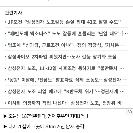
관련기사
JP모건 "삼성전자 노조갈등 손실 최대 43조 달할 수도"
"非반도체 엑소더스" 노노 갈등에 흔들리는 '단일 대오' [삼성전자 파업 전운②]
법조계 "성과급, 근로조건 아냐"…쟁의 정당성, '가처분 최대 쟁점'으로 [삼성전자 파업 전운①]
삼성바이오 2차파업 피했지만…노사 갈등 장기화 조짐
삼성전자 노조, 11~12일 사후조정 응하기로 "불만족시 총파업"
'동행' 이탈에, '전삼노' 발표자료 삭제 소동도…삼성전자 노조 갈등 '수면 위'
삼성전자 노조 파업 예고에 "K반도체 위기"…정관재계 각계각층서 제언 쏟아져
이사회 의장까지 직접 나섰다…삼성전자 노조, 전방위 비판에 파업 동력 흔들리나