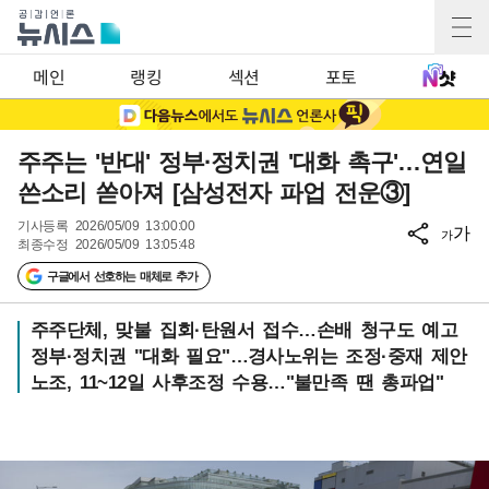
메인
랭킹
섹션
포토
주주는 '반대' 정부·정치권 '대화 촉구'…연일
쓴소리 쏟아져 [삼성전자 파업 전운③]
기사등록
2026/05/09 13:00:00
가
가
최종수정
2026/05/09 13:05:48
구글에서 선호하는 매체로 추가
주주단체, 맞불 집회·탄원서 접수…손배 청구도 예고
정부·정치권 "대화 필요"…경사노위는 조정·중재 제안
노조, 11~12일 사후조정 수용…"불만족 땐 총파업"