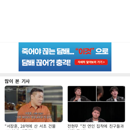
많이 본 기사
"서장훈, 28억에 산 서초 건물
전현무 "전 연인 집착에 친구들과