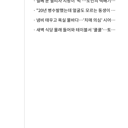
· 엘베 문 열리자 지팡이 '퍽'…노인의 택배기사 폭행 이유
· "20년 병수발했는데 얼굴도 모르는 동생이 유산 절반을"…배다른 형제 상속권 있을까
· 냄비 태우고 욕실 물바다…'치매 의심' 시어머니 검사 권유했다가 '날벼락'
· 새벽 식당 몰래 들어와 테이블서 '쿨쿨'…토사물 남기고 사라진 남성