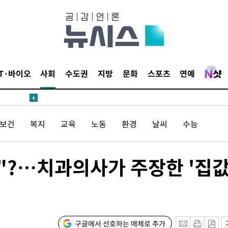
IT·바이오
사회
수도권
지방
문화
스포츠
연예
/보건
복지
교육
노동
환경
날씨
수능
석"?…치과의사가 주장한 '집
구글에서 선호하는 매체로 추가