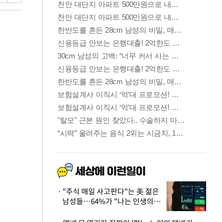
"주식 매일 사고판다"는 美 젊은
남성들…64%가 "나는 인생의
패배자“