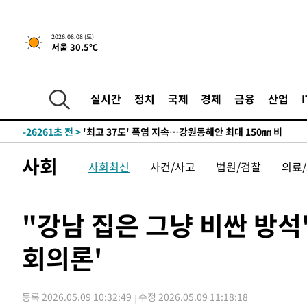
2026.08.08 (토)
서울 30.5℃
실시간
정치
국제
경제
금융
산업
-19387초 전 >
[속보]뉴욕증시 상승 마감…S&P 0.6% 나스닥 1.3%↑
-26261초 전 >
'최고 37도' 폭염 지속…강원동해안 최대 150㎜ 비
-19387초 전 >
[속보]뉴욕증시 상승 마감…S&P 0.6% 나스닥 1.3%↑
사회
사회최신
사건/사고
법원/검찰
의료
-26261초 전 >
'최고 37도' 폭염 지속…강원동해안 최대 150㎜ 비
-19387초 전 >
[속보]뉴욕증시 상승 마감…S&P 0.6% 나스닥 1.3%↑
"강남 집은 그냥 비싼 방
회의론'
등록 2026.05.09 10:32:49
수정 2026.05.09 11:18:18