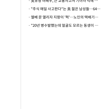
· 英유명 여배우, 큰 교통사고서 기아차 덕에 살았다
· "주식 매일 사고판다"는 美 젊은 남성들…64%가 "나는 인생의 패배자“
· 엘베 문 열리자 지팡이 '퍽'…노인의 택배기사 폭행 이유
· "20년 병수발했는데 얼굴도 모르는 동생이 유산 절반을"…배다른 형제 상속권 있을까