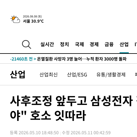
청래 44.56%
-30196초 전 >
[속보]與 대표 경선 제주·인천 당원투표…金 47.75%·
42.08%·宋 10.17%
-29730초 전 >
이강인 "아틀레티코 이적 기뻐…등번호 7번 의미보단 팀 
2026.08.08 (토)
서울 30.9℃
것"
-29665초 전 >
[속보]與 당대표 경선, 제주·인천 권리당원 투표 김민석 
-23439초 전 >
낮 최고 35도 '무더위'…동해안 시간당 30㎜ '강한 비'[
-22709초 전 >
[속보]이강인 "감독님이 원하는 마음 느꼈고, 많은 트로피
실시간
정치
국제
경제
금융
산업
틀레티코 이적"
-22491초 전 >
수도권 40도 육박 '펄펄'…동해안 일부 지역엔 호의주의
-21460초 전 >
온열질환 사망자 3명 늘어…누적 환자 3000명 돌파
-15405초 전 >
강릉에 시간당 81.4㎜ 물폭탄…도로 잠기고 담벼락 붕괴
산업
산업최신
산업/ESG
유통/생활경제
-11512초 전 >
백운산서 80년근 천종산삼 9뿌리 발견…감정가 1.3억원
-9222초 전 >
선재도서 해루질 나섰다 실종 60대, 닷새 만에 숨진 채 발견
-6756초 전 >
남자 농구, 나고야 아시안게임서 '홈팀' 일본과 한일전
사후조정 앞두고 삼성전자
-6132초 전 >
여수 오동도 해상서 모터보트 전복…1명 사망·1명 실종
야" 호소 잇따라
-2359초 전 >
극한폭염 한풀 꺾이지만…'낮 최고 35도' 무더위, 열대야 
주 날씨]
10분 전 >
축구협회 "압수수색·성접대 논란 사과…쇄신의 기회로 삼겠다
35분 전 >
[속보]'압수수색·성접대 논란' 축구협회 "실망과 걱정 안겨드
등록 2026.05.10 18:48:50
수정 2026.05.11 00:42:59
3시간 전 >
'최고 37도' 폭염 지속…강원동해안 최대 150㎜ 비