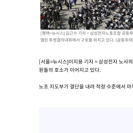
주 날씨]
10분 전 >
축구협회 "압수수색·성접대 논란 사과…쇄신의 기회로 삼겠다
34분 전 >
[속보]'압수수색·성접대 논란' 축구협회 "실망과 걱정 안겨드
3시간 전 >
'최고 37도' 폭염 지속…강원동해안 최대 150㎜ 비
5시간 전 >
[속보]뉴욕증시 상승 마감…S&P 0.6% 나스닥 1.3%↑
[평택=뉴시스] 김근수 기자 = 삼성전자노동조합 공동
열린 투쟁결의대회에서 구호를 외치고 있다. (공동취재) 20
[서울=뉴시스]이지용 기자 = 삼성전자 노사의
원들의 호소가 이어지고 있다.
노조 지도부가 결단을 내려 적정 수준에서 마