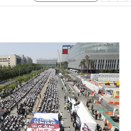
·서미화·
1위… 정
鄭
위해 뛸
승리
내일날씨]
 원해 아
보
계속[다음