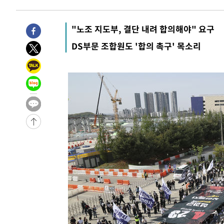
5시간 전 >
[속보]뉴욕증시 상승 마감…S&P 0.6% 나스닥 1.3%↑
-30981초 전 >
[속보]與최고위원 제주·인천 순회경선…박선원·최민희
"노조 지도부, 결단 내려 합의해야" 요구
한민수·김용 순
-30934초 전 >
[속보]김민석, 與 전대 당원투표 누적 득표율 45.42%로 
DS부문 조합원도 '합의 촉구' 목소리
청래 44.56%
-30216초 전 >
[속보]與 대표 경선 제주·인천 당원투표…金 47.75%·
42.08%·宋 10.17%
-29750초 전 >
이강인 "아틀레티코 이적 기뻐…등번호 7번 의미보단 팀 
것"
-29685초 전 >
[속보]與 당대표 경선, 제주·인천 권리당원 투표 김민석 
-23459초 전 >
낮 최고 35도 '무더위'…동해안 시간당 30㎜ '강한 비'[
-22729초 전 >
[속보]이강인 "감독님이 원하는 마음 느꼈고, 많은 트로피
틀레티코 이적"
-22511초 전 >
수도권 40도 육박 '펄펄'…동해안 일부 지역엔 호의주의
-21480초 전 >
온열질환 사망자 3명 늘어…누적 환자 3000명 돌파
-15425초 전 >
강릉에 시간당 81.4㎜ 물폭탄…도로 잠기고 담벼락 붕괴
-11532초 전 >
백운산서 80년근 천종산삼 9뿌리 발견…감정가 1.3억원
-9242초 전 >
선재도서 해루질 나섰다 실종 60대, 닷새 만에 숨진 채 발견
-6776초 전 >
남자 농구, 나고야 아시안게임서 '홈팀' 일본과 한일전
-6152초 전 >
여수 오동도 해상서 모터보트 전복…1명 사망·1명 실종
-2379초 전 >
극한폭염 한풀 꺾이지만…'낮 최고 35도' 무더위, 열대야 