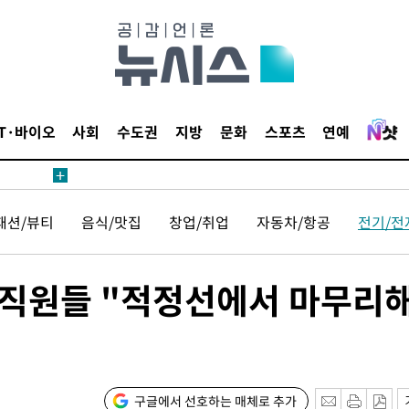
鄭
위해 뛸
승리
내일날씨]
 원해 아
IT·바이오
사회
수도권
지방
문화
스포츠
연예
보
패션/뷰티
음식/맛집
창업/취업
자동차/항공
전기/전
 직원들 "적정선에서 마무리
계속[다음
"
려 죄송"
구글에서 선호하는 매체로 추가