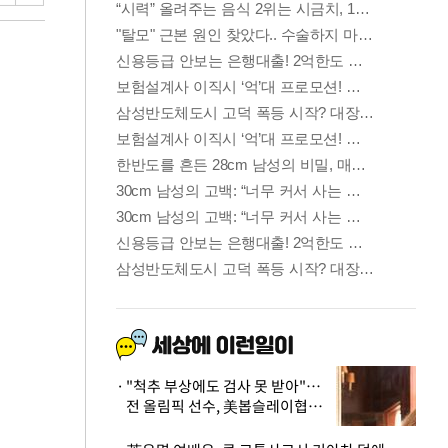
"척추 부상에도 검사 못 받아"…
전 올림픽 선수, 美봅슬레이협회
상대 소송