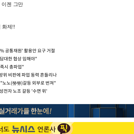
1% 공통재원' 활용안 요구 거절
담대한 협상 임해야"
만족시 총파업"
방위 비판에 파업 동력 흔들리나
 "노노(勞勞)갈등 외부로 번져"
성전자 노조 갈등 '수면 위'