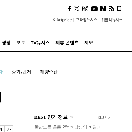
사이 해답 찾았죠"…알을
깨고 나온 '초자아'
K-Artprice
프라임뉴시스
위클리뉴시스
광장
포토
TV뉴시스
제휴 콘텐츠
제보
자
중기/벤처
해양수산
해