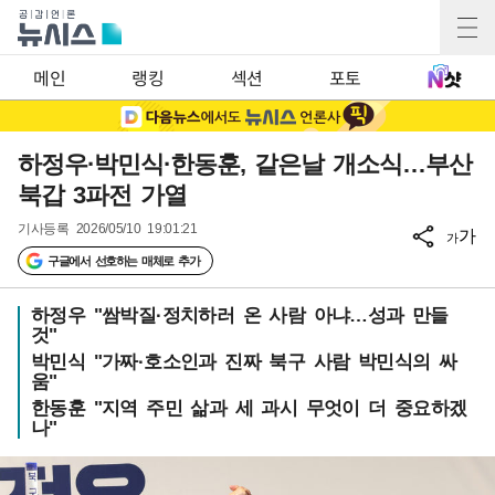
메인
랭킹
섹션
포토
하정우·박민식·한동훈, 같은날 개소식…부산
북갑 3파전 가열
기사등록
2026/05/10 19:01:21
가
가
구글에서 선호하는 매체로 추가
하정우 "쌈박질·정치하러 온 사람 아냐…성과 만들
것"
박민식 "가짜·호소인과 진짜 북구 사람 박민식의 싸
움"
한동훈 "지역 주민 삶과 세 과시 무엇이 더 중요하겠
나"