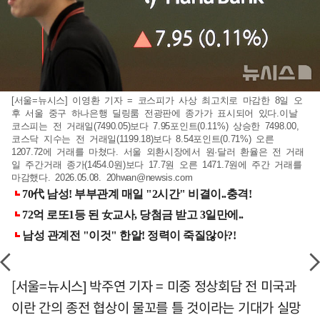
[서울=뉴시스] 이영환 기자 = 코스피가 사상 최고치로 마감한 8일 오
후 서울 중구 하나은행 딜링룸 전광판에 종가가 표시되어 있다.이날
코스피는 전 거래일(7490.05)보다 7.95포인트(0.11%) 상승한 7498.00,
코스닥 지수는 전 거래일(1199.18)보다 8.54포인트(0.71%) 오른
1207.72에 거래를 마쳤다. 서울 외환시장에서 원·달러 환율은 전 거래
일 주간거래 종가(1454.0원)보다 17.7원 오른 1471.7원에 주간 거래를
마감했다. 2026.05.08.
20hwan@newsis.com
[서울=뉴시스] 박주연 기자 = 미중 정상회담 전 미국과
이란 간의 종전 협상이 물꼬를 틀 것이라는 기대가 실망