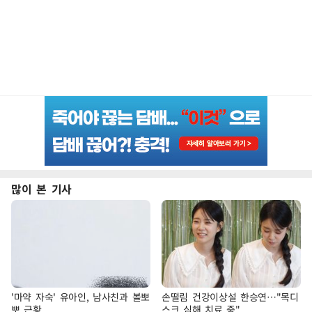
많이 본 기사
'마약 자숙' 유아인, 남사친과 볼뽀
손떨림 건강이상설 한승연…"목디
뽀 근황
스크 심해 치료 중"