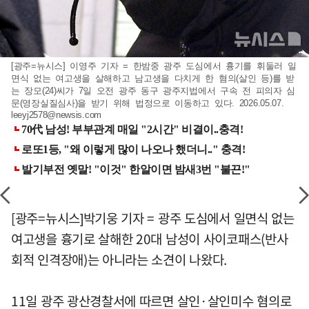
[광주=뉴시스] 이영주 기자 = 한밤중 광주 도심에서 흉기를 휘둘러 일
면식 없는 여고생을 살해하고 남고생을 다치게 한 혐의(살인 등)를 받
는 장모(24)씨가 7일 오전 광주 동구 광주지법에서 구속 전 피의자 심
문(영장실질심사)을 받기 위해 법정으로 이동하고 있다. 2026.05.07.
leeyj2578@newsis.com
[광주=뉴시스]박기웅 기자 = 광주 도심에서 일면식 없는
여고생을 흉기로 살해한 20대 남성이 사이코패스(반사
회적 인격장애)는 아니라는 소견이 나왔다.
11일 광주 광산경찰서에 따르면 살인·살인미수 혐의로