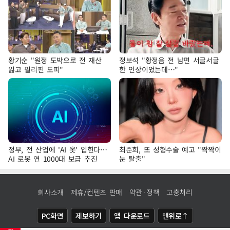
황기순 "원정 도박으로 전 재산
정보석 "황정음 전 남편 서글서글
잃고 필리핀 도피"
한 인상이었는데…"
정부, 전 산업에 'AI 옷' 입힌다…
최준희, 또 성형수술 예고 "짝짝이
AI 로봇 연 1000대 보급 추진
눈 탈출"
회사소개
제휴/컨텐츠 판매
약관·정책
고충처리
PC화면
제보하기
앱 다운로드
맨위로↑