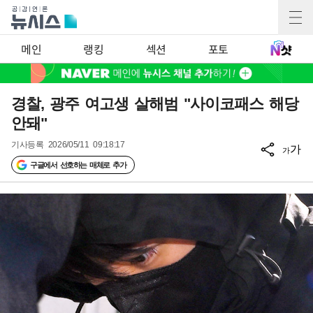
메인
랭킹
섹션
포토
경찰, 광주 여고생 살해범 "사이코패스 해당
안돼"
기사등록
2026/05/11 09:18:17
가
가
구글에서 선호하는 매체로 추가