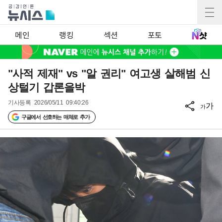
메인
랭킹
섹션
포토
"사적 제재" vs "알 권리" 여고생 살해범 신
상털기 갑론을박
기사등록
2026/05/11 09:40:26
가
가
구글에서 선호하는 매체로 추가