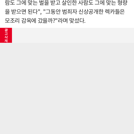
람도 그에 맞는 벌을 받고 살인한 사람도 그에 맞는 형량
을 받으면 된다", "그동안 범죄자 신상공개한 렉카들은
모조리 감옥에 갔을까?"라며 맞섰다.
광
고
논란이 과열되면서 지역 비하나 젠더 갈등을 조장하는
삭
제
혐오 표현까지 등장해 눈살을 찌푸리게 했다. 특히 특정
학교와 가족관계 등이 언급되며 관련 정보가 공유되기도
"사적 제재" vs "알 권리" 여고생 살해범 신상털기 갑론을박
했다.
기사등록 2026/05/11 09:40:26
최초수정
앞서 광주경찰청은 지난 8일 신상정보공개심의위원회를
열어 장씨의 신상정보를 공개하기로 했다. 법률상 공개
요건인 범행의 잔인성, 피해의 중대성, 증거의 충분성, 국
민의 알 권리 및 공공의 이익 등에 해당한다고 판단했다.