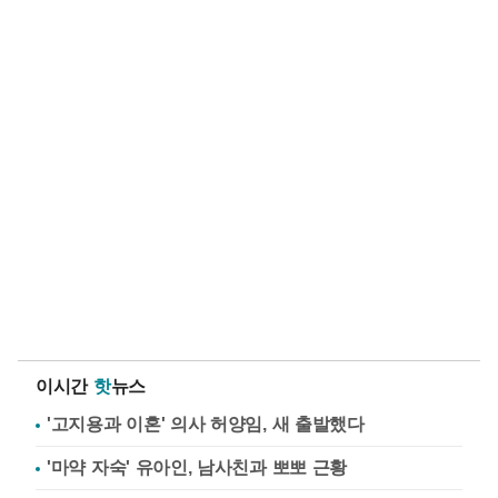
이시간
핫
뉴스
'고지용과 이혼' 의사 허양임, 새 출발했다
'마약 자숙' 유아인, 남사친과 뽀뽀 근황