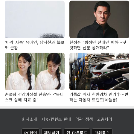
'마약 자숙' 유아인, 남사친과 볼뽀
한정수 "황정민 선배만 피해…떳
뽀 근황
떳하면 신분 공개하라"
손떨림 건강이상설 한승연…"목디
기름값 뛰자 친환경차 인기↑…변
스크 심해 치료 중"
하는 자동차 트렌드[세쓸통]
회사소개
제휴/컨텐츠 판매
약관·정책
고충처리
PC화면
제보하기
앱 다운로드
맨위로↑