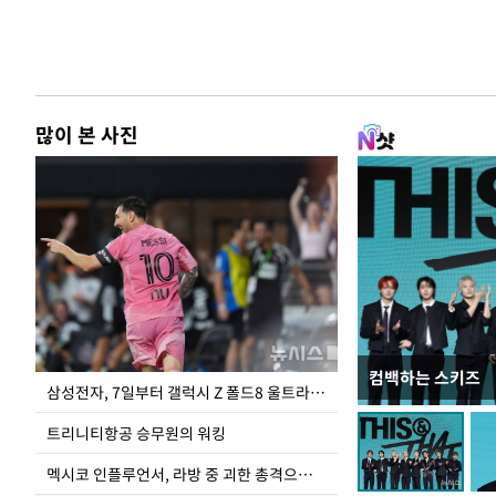
많이 본 사진
컴백하는 스키즈
오세훈 "용산어린
삼성전자, 7일부터 갤럭시 Z 폴드8 울트라·폴드8·플립8 출시
어"
트리니티항공 승무원의 워킹
멕시코 인플루언서, 라방 중 괴한 총격으로 사망