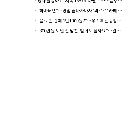
· 정차 불응하고 '시속 165㎞' 아찔 도주…음주운전자 체포
· "하마터면"…영업 끝나자마자 '와르르' 카페 테라스 덮친 대리석 외벽
· "음료 한 캔에 1만1000원?"…우즈벡 관광청까지 나섰다, 유튜버 폭로 후폭풍
· "300만원 보낸 전 남친, 받아도 될까요"…결혼 앞둔 예비신부의 뜻밖 고충