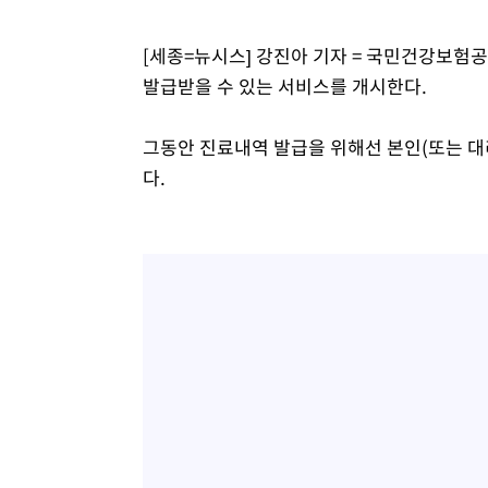
-5671초 전 >
[속보]코스닥, 2.15포인트(0.27%) 내린 797.44 출발
[세종=뉴시스] 강진아 기자 = 국민건강보험
-5654초 전 >
[속보]코스피, 119.51포인트(1.81%) 내린 6478.75 개장
발급받을 수 있는 서비스를 개시한다.
-2101초 전 >
6월 경상수지 497.3억 달러…두 달 연속 사상 최대
-2052초 전 >
서울 낮 39도 '폭염중대경보'…40도 관측 가능성도
그동안 진료내역 발급을 위해선 본인(또는 대
9분 전 >
미 워싱턴주 스포캔 시의 통제불능 3개 산불, 방화선 일부 구축
다.
2시간 전 >
[속보] 호르무즈 해협 이란-오만 협상 기대속 뉴욕증시 혼조 
0.49%↑