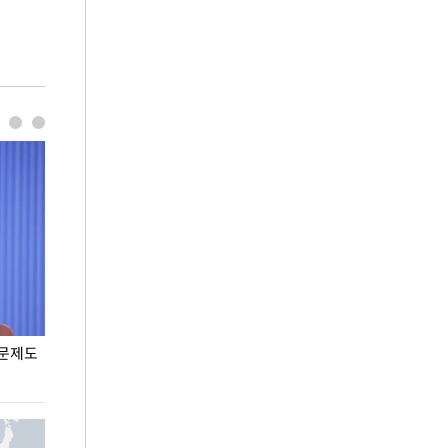
 문제도
입추 코앞인데 전국엔 찜통 더위
입추 하루 앞둔
폭염