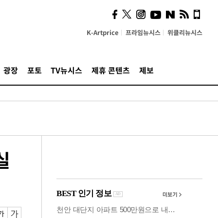
"5·8·9호선 출퇴근 혼잡,
정부 국비지원 필요"
K-Artprice
프라임뉴시스
위클리뉴시스
광장
포토
TV뉴시스
제휴 콘텐츠
제보
실