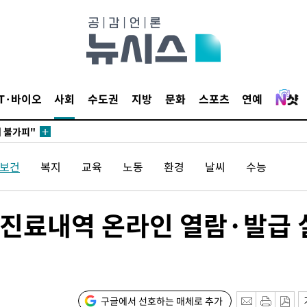
 포착
라하라 격파
꺾인다"
 위협"
IT·바이오
사회
수도권
지방
문화
스포츠
연예
 수용할까
해 불가피"
등 압수수
/보건
복지
교육
노동
환경
날씨
수능
월 중 예
진료내역 온라인 열람·발급 
구글에서 선호하는 매체로 추가