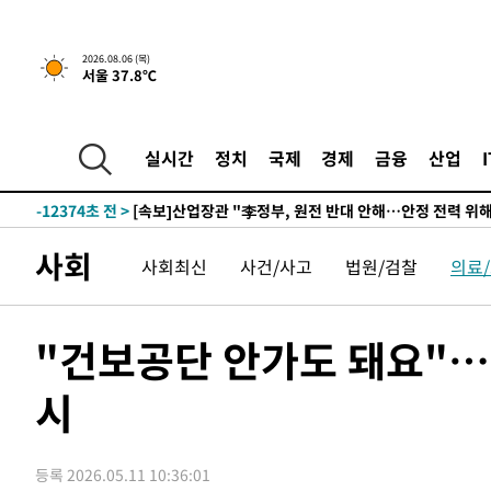
-28994초 전 >
[속보]원·달러 환율, 0.7원 내린 1423.8원 마감
-26593초 전 >
"여기 떨어졌다"…다누리, 스페이스X 로켓 달 충돌 흔적
2026.08.06 (목)
서울 37.8℃
-23638초 전 >
손흥민, 5경기 연속골 실패…LAFC는 승부차기 끝 과달
-16239초 전 >
내일까지 39도 '펄펄'…기상청 "태풍 지나며 폭염 잠시 
-15876초 전 >
트럼프, 한국계 진보 주지사 후보 맹공…"공산주의가 최대
실시간
정치
국제
경제
금융
산업
-15854초 전 >
"美간섭에 합의 지연"…트럼프, '이란 호르무즈 통제권'
-12374초 전 >
[속보]산업장관 "李정부, 원전 반대 안해…안정 전력 위
-11071초 전 >
[속보]경찰, '홍명보 선임 논란' 대한축구협회·축구회관 
사회
사회최신
사건/사고
법원/검찰
의료
색
-10458초 전 >
[속보]산업장관 "美무역법 제301조 과잉생산 결과 발표 8
상
-10251초 전 >
[속보]코스피 매도사이드카 발동…4%대 급락
-9523초 전 >
[속보]전남광주 초대 시민추천 부시장에 백승주·윤난실
"건보공단 안가도 돼요"…
-7084초 전 >
서울 열대야 15일째 지속…비공식 '초열대야' 30도 넘어
시
-5651초 전 >
[속보]코스닥, 2.15포인트(0.27%) 내린 797.44 출발
-5634초 전 >
[속보]코스피, 119.51포인트(1.81%) 내린 6478.75 개장
-2081초 전 >
6월 경상수지 497.3억 달러…두 달 연속 사상 최대
등록 2026.05.11 10:36:01
-2032초 전 >
서울 낮 39도 '폭염중대경보'…40도 관측 가능성도