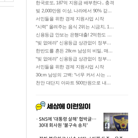
SNS에 '대통령 살해' 협박글…
30대 회사원 '불구속 송치'