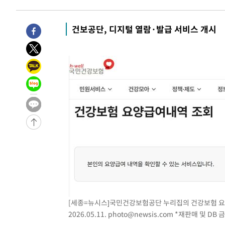
10분 전 >
미 워싱턴주 스포캔 시의 통제불능 3개 산불, 방화선 일부 구축
2시간 전 >
[속보] 호르무즈 해협 이란-오만 협상 기대속 뉴욕증시 혼조 
건보공단, 디지털 열람·발급 서비스 개시
0.49%↑
-29219초 전 >
[속보]코스닥, 800p 회복…0.26% 오른 801.67 마감
-29149초 전 >
[속보]코스피, 301.88포인트(4.58%) 내린 6296.38 마
-29014초 전 >
[속보]원·달러 환율, 0.7원 내린 1423.8원 마감
-26613초 전 >
"여기 떨어졌다"…다누리, 스페이스X 로켓 달 충돌 흔적
-23658초 전 >
손흥민, 5경기 연속골 실패…LAFC는 승부차기 끝 과달
-16259초 전 >
내일까지 39도 '펄펄'…기상청 "태풍 지나며 폭염 잠시 
-15896초 전 >
트럼프, 한국계 진보 주지사 후보 맹공…"공산주의가 최대
-15874초 전 >
"美간섭에 합의 지연"…트럼프, '이란 호르무즈 통제권'
-12394초 전 >
[속보]산업장관 "李정부, 원전 반대 안해…안정 전력 위
-11091초 전 >
[속보]경찰, '홍명보 선임 논란' 대한축구협회·축구회관 
색
-10478초 전 >
[속보]산업장관 "美무역법 제301조 과잉생산 결과 발표 8
상
-10271초 전 >
[속보]코스피 매도사이드카 발동…4%대 급락
[세종=뉴시스]국민건강보험공단 누리집의 건강보험 요
-9543초 전 >
[속보]전남광주 초대 시민추천 부시장에 백승주·윤난실
2026.05.11.
photo@newsis.com
*재판매 및 DB 
-7104초 전 >
서울 열대야 15일째 지속…비공식 '초열대야' 30도 넘어