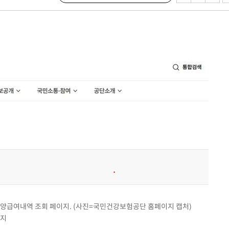
마감 다우
감
 포착
라하라 격파
꺾인다"
 위협"
 수용할까
해 불가피"
등 압수수
월 중 예
양급여내역 조회 페이지. (사진=국민건강보험공단 홈페이지 캡처)
금지