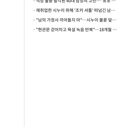
· 직장 불륜 발각된 40대 남성의 고민…"유포 동료 명예훼손·협박죄 고소 가능할까"
· 재취업한 시누이 위해 '조카 셔틀' 떠넘긴 남편…아내 "난 못한다"
· "남의 가정사 끼어들지 마"…시누이 불륜 덮으려는 남편에 억울한 아내
· "현관문 걷어차고 욕설 녹음 반복"…18개월 아기 키우는 집 뒤흔든 '앞집의 비극'