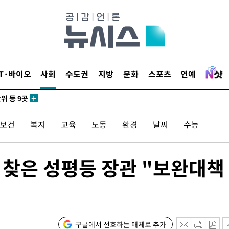
 사망
 CDC
IT·바이오
사회
수도권
지방
문화
스포츠
연예
 압수수색
위 등 9곳
/보건
복지
교육
노동
환경
날씨
수능
출발
개장
 찾은 성평등 장관 "보완대책
3명은 중
에서 두차
0일 후 발
구글에서 선호하는 매체로 추가