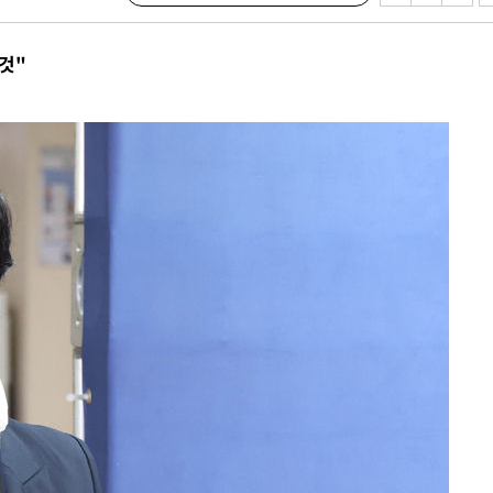
 절차 개시
것"
액
 사망
 CDC
 압수수색
위 등 9곳
출발
개장
3명은 중