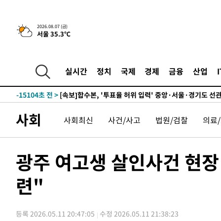
25.3%↑
-21800초 전 >
[속보]'채상병 순직 책임' 임성근, 항소심도 징역 3년
-21666초 전 >
[속보]종합특검, '관저이전 봐주기 감사' 유병호 구속기소
2026.08.07 (금)
서울 35.3℃
-18266초 전 >
민주 콩고 에볼라환자 4천명 돌파, 4053명 발생 1850명
-17516초 전 >
[속보]'300억원대 사기 혐의' 차가원 대표 구속 송치
-16710초 전 >
"미 전국적 살모네라 식중독 원인은 멕시코산 할라피뇨"--
실시간
정치
국제
경제
금융
산업
-15223초 전 >
[속보]경찰·노동부, HL만도 평택사업장 끼임 사망 관련
-15104초 전 >
[속보]합수본, '투표율 허위 입력' 중앙·서울·경기도 선관
압수수색
-14859초 전 >
[속보]원·달러 환율, 오전 9시 1423.8원
사회
사회최신
사건/사고
법원/검찰
의료
-14655초 전 >
[속보]삼성전자·SK하이닉스 동반 강보합…1%대 상승 
-14641초 전 >
[속보]코스닥, 5.95포인트(0.74%) 상승한 807.62개장
-14609초 전 >
[속보]코스피, 6300선 재탈환…1.09% 오른 6365.07 
광주 여고생 살인사건 현장
-11774초 전 >
시리아 다마스쿠스 교외에서 미니버스 폭발.. 14명 부상, 
태
련"
-11072초 전 >
입추에도 극한더위…서울 낮 39도 '폭염중대경보'
-6036초 전 >
이란, 호르무즈서 "적국 목표물들"과 대치로 남부 케슘섬
례 큰 폭발음
-4751초 전 >
[속보]美, 폴리실리콘 수입 규제…파생제품 15% 관세, 12
등록 2026.05.11 20:47:05
수정 2026.05.11 21:38:23
효
-2902초 전 >
[속보]트럼프, 美 원정출산 금지 행정명령 서명