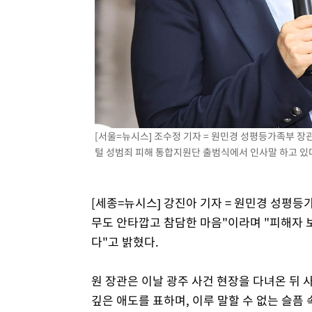
-6056초 전 >
이란, 호르무즈서 "적국 목표물들"과 대치로 남부 케슘섬
례 큰 폭발음
-4771초 전 >
[속보]美, 폴리실리콘 수입 규제…파생제품 15% 관세, 12
효
-2922초 전 >
[속보]트럼프, 美 원정출산 금지 행정명령 서명
-622초 전 >
[속보] 뉴욕증시, 일제 하락 마감…나스닥 0.06%↓
[서울=뉴시스] 조수정 기자 = 원민경 성평등가족부 장
털 성범죄 피해 통합지원단 출범식에서 인사말 하고 있다. 2
[세종=뉴시스] 강진아 기자 = 원민경 성평등가
무도 안타깝고 참담한 마음"이라며 "피해자
다"고 밝혔다.
원 장관은 이날 광주 사건 현장을 다녀온 뒤 
깊은 애도를 표하며, 이루 말할 수 없는 슬픔