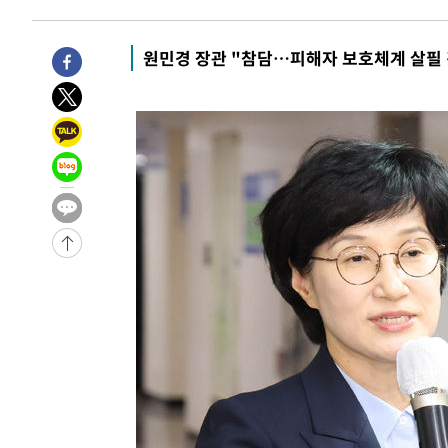
-602초 전 >
[속보] 뉴욕증시, 일제 하락 마감…나스닥 0.06%↓
-29335초 전 >
[속보]국힘 윤리위, '돌려차기 발언' 진종오·서범수 징계
원민경 장관 "참담…피해자 보호체계 살필 
-24660초 전 >
[속보] 7월 중국 수출 23.9%↑ 수입 27.5%↑…무역총
25.3%↑
-21820초 전 >
[속보]'채상병 순직 책임' 임성근, 항소심도 징역 3년
-21686초 전 >
[속보]종합특검, '관저이전 봐주기 감사' 유병호 구속기소
-18286초 전 >
민주 콩고 에볼라환자 4천명 돌파, 4053명 발생 1850명
-17536초 전 >
[속보]'300억원대 사기 혐의' 차가원 대표 구속 송치
-16730초 전 >
"미 전국적 살모네라 식중독 원인은 멕시코산 할라피뇨"--
-15243초 전 >
[속보]경찰·노동부, HL만도 평택사업장 끼임 사망 관련
-15124초 전 >
[속보]합수본, '투표율 허위 입력' 중앙·서울·경기도 선관
압수수색
-14879초 전 >
[속보]원·달러 환율, 오전 9시 1423.8원
-14675초 전 >
[속보]삼성전자·SK하이닉스 동반 강보합…1%대 상승 
-14661초 전 >
[속보]코스닥, 5.95포인트(0.74%) 상승한 807.62개장
-14629초 전 >
[속보]코스피, 6300선 재탈환…1.09% 오른 6365.07 
-11794초 전 >
시리아 다마스쿠스 교외에서 미니버스 폭발.. 14명 부상, 
태
-11092초 전 >
입추에도 극한더위…서울 낮 39도 '폭염중대경보'