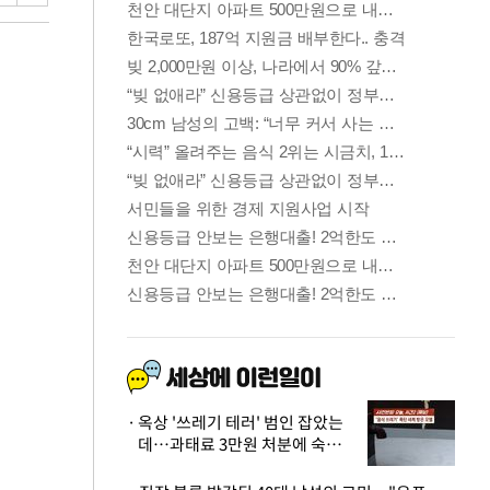
옥상 '쓰레기 테러' 범인 잡았는
데…과태료 3만원 처분에 숙박업
주 허탈