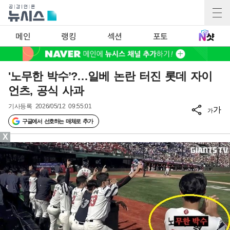
메인
랭킹
섹션
포토
'노무한 박수’?…일베 논란 터진 롯데 자이
언츠, 공식 사과
기사등록
2026/05/12 09:55:01
가
가
구글에서 선호하는 매체로 추가
X