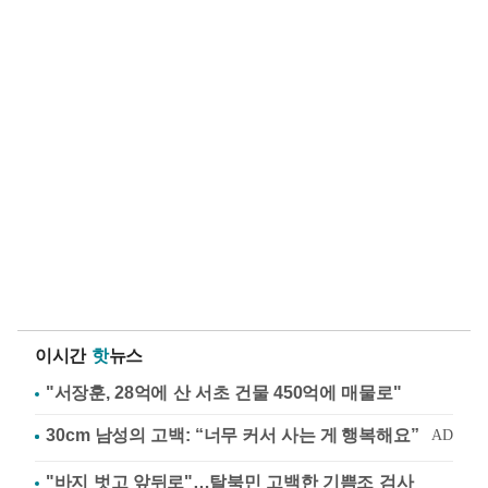
이시간
핫
뉴스
"서장훈, 28억에 산 서초 건물 450억에 매물로"
"바지 벗고 앞뒤로"…탈북민 고백한 기쁨조 검사