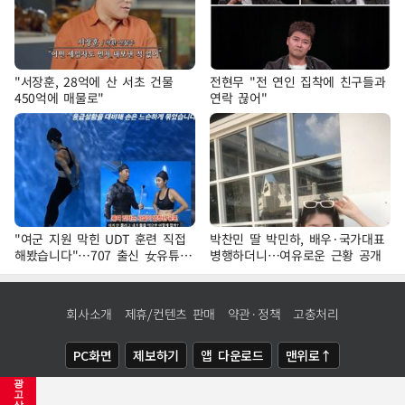
"서장훈, 28억에 산 서초 건물
전현무 "전 연인 집착에 친구들과
450억에 매물로"
연락 끊어"
"여군 지원 막힌 UDT 훈련 직접
박찬민 딸 박민하, 배우·국가대표
해봤습니다"…707 출신 女유튜버
병행하더니…여유로운 근황 공개
'완벽 소화'
회사소개
제휴/컨텐츠 판매
약관·정책
고충처리
PC화면
제보하기
앱 다운로드
맨위로↑
광
COPYRIGHTⓒ
NEWSIS
ALL RIGHTS RESERVED.
고