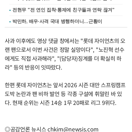
전현무 "전 연인 집착·통제에 친구들과 연락 끊겨"
박민하, 배우·사격 국대 병행하더니…근황이
사과 이후에도 영상 댓글 창에서는 "롯데 자이언츠의 오
랜 팬으로서 이번 사건은 정말 실망이다", "노진혁 선수
에게도 직접 사과해라", "(담당자)징계를 더 확실히 하
라" 등의 반응이 잇따랐다.
한편 롯데 자이언츠는 앞서 2026 시즌 대만 스프링캠프
도박 논란과 팬 비하 발언 등 각종 구설에 휘말린 바 있
다. 현재 순위는 시즌 14승 1무 20패로 리그 9위다.
◎공감언론 뉴시스
chkim@newsis.com