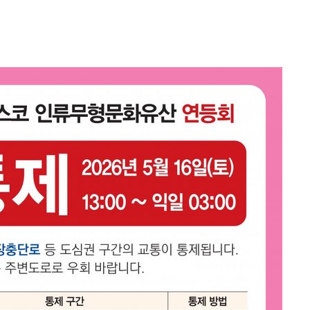
 사망
 CDC
 압수수색
위 등 9곳
출발
개장
3명은 중
에서 두차
20일 후