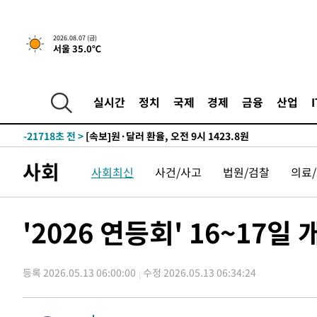
-25125초 전 >
민주 콩고 에볼라환자 4천명 돌파, 4053명 발생 1850명
-24375초 전 >
[속보]'300억원대 사기 혐의' 차가원 대표 구속 송치
2026.08.07 (금)
서울 35.0℃
-23569초 전 >
"미 전국적 살모네라 식중독 원인은 멕시코산 할라피뇨"--
-22082초 전 >
[속보]경찰·노동부, HL만도 평택사업장 끼임 사망 관련
-21963초 전 >
[속보]합수본, '투표율 허위 입력' 중앙·서울·경기도 선관
실시간
정치
국제
경제
금융
산업
압수수색
-21718초 전 >
[속보]원·달러 환율, 오전 9시 1423.8원
-21514초 전 >
[속보]삼성전자·SK하이닉스 동반 강보합…1%대 상승 
-21500초 전 >
[속보]코스닥, 5.95포인트(0.74%) 상승한 807.62개장
사회
사회최신
사건/사고
법원/검찰
의료
-21468초 전 >
[속보]코스피, 6300선 재탈환…1.09% 오른 6365.07 
-18633초 전 >
시리아 다마스쿠스 교외에서 미니버스 폭발.. 14명 부상, 
태
-17931초 전 >
입추에도 극한더위…서울 낮 39도 '폭염중대경보'
'2026 연등회' 16~17
-12895초 전 >
이란, 호르무즈서 "적국 목표물들"과 대치로 남부 케슘섬
례 큰 폭발음
-11610초 전 >
[속보]美, 폴리실리콘 수입 규제…파생제품 15% 관세, 1
발효
등록 2026.05.13 06:00:00
수정 2026.05.13 06:34:24
-9761초 전 >
[속보]트럼프, 美 원정출산 금지 행정명령 서명
-7461초 전 >
[속보] 뉴욕증시, 일제 하락 마감…나스닥 0.06%↓
-31519초 전 >
[속보] 7월 중국 수출 23.9%↑ 수입 27.5%↑…무역총