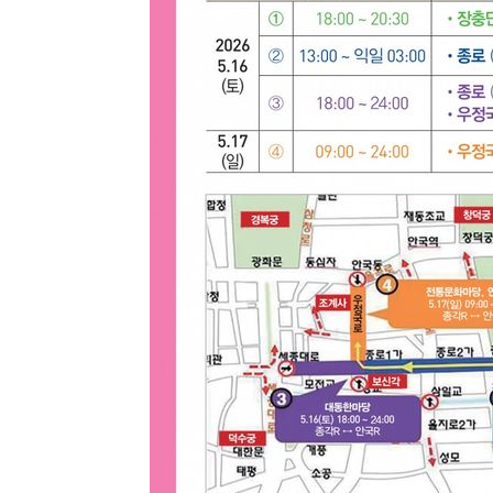
-7481초 전 >
[속보] 뉴욕증시, 일제 하락 마감…나스닥 0.06%↓