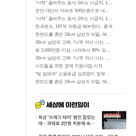
옥상 '쓰레기 테러' 범인 잡았는
데…과태료 3만원 처분에 숙박업
주 허탈