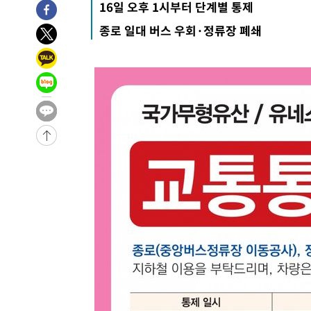
16일 오후 1시부터 단계별 통제
25.3%↑
-28679초 전 >
[속보]'채상병 순직 책임' 임성근, 항소심도 징역 3년
종로 일대 버스 우회·정류장 폐쇄
-28545초 전 >
[속보]종합특검, '관저이전 봐주기 감사' 유병호 구속기소
-25145초 전 >
민주 콩고 에볼라환자 4천명 돌파, 4053명 발생 1850명
-24395초 전 >
[속보]'300억원대 사기 혐의' 차가원 대표 구속 송치
-23589초 전 >
"미 전국적 살모네라 식중독 원인은 멕시코산 할라피뇨"--
-22102초 전 >
[속보]경찰·노동부, HL만도 평택사업장 끼임 사망 관련
-21983초 전 >
[속보]합수본, '투표율 허위 입력' 중앙·서울·경기도 선관
압수수색
-21738초 전 >
[속보]원·달러 환율, 오전 9시 1423.8원
-21534초 전 >
[속보]삼성전자·SK하이닉스 동반 강보합…1%대 상승 
-21520초 전 >
[속보]코스닥, 5.95포인트(0.74%) 상승한 807.62개장
-21488초 전 >
[속보]코스피, 6300선 재탈환…1.09% 오른 6365.07 
-18653초 전 >
시리아 다마스쿠스 교외에서 미니버스 폭발.. 14명 부상, 
태
-17951초 전 >
입추에도 극한더위…서울 낮 39도 '폭염중대경보'
-12915초 전 >
이란, 호르무즈서 "적국 목표물들"과 대치로 남부 케슘섬
례 큰 폭발음
-11630초 전 >
[속보]美, 폴리실리콘 수입 규제…파생제품 15% 관세, 1
발효
-9781초 전 >
[속보]트럼프, 美 원정출산 금지 행정명령 서명