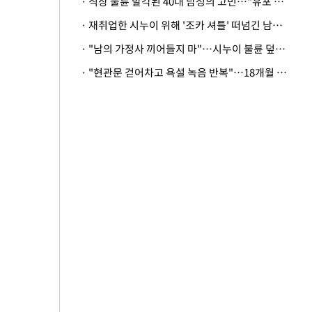
· 직장 불륜 발각된 40대 남성의 고민…"유포 동료 명예훼손·협박죄 고소 가능할까"
· 재취업한 시누이 위해 '조카 셔틀' 떠넘긴 남편…아내 "난 못한다"
· "남의 가정사 끼어들지 마"…시누이 불륜 덮으려는 남편에 억울한 아내
· "현관문 걷어차고 욕설 녹음 반복"…18개월 아기 키우는 집 뒤흔든 '앞집의 비극'