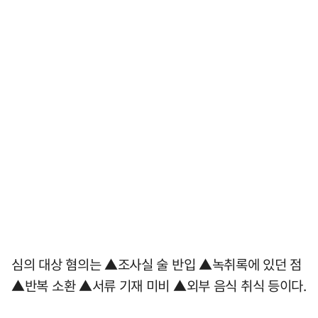
심의 대상 혐의는 ▲조사실 술 반입 ▲녹취록에 있던 점
▲반복 소환 ▲서류 기재 미비 ▲외부 음식 취식 등이다.