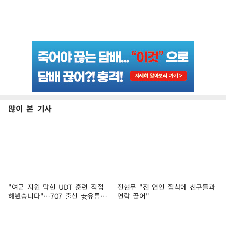
많이 본 기사
"여군 지원 막힌 UDT 훈련 직접
전현무 "전 연인 집착에 친구들과
해봤습니다"…707 출신 女유튜버
연락 끊어"
'완벽 소화'