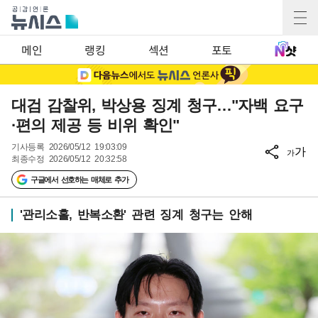
메인
랭킹
섹션
포토
대검 감찰위, 박상용 징계 청구…"자백 요구
·편의 제공 등 비위 확인"
기사등록
2026/05/12 19:03:09
가
가
최종수정
2026/05/12 20:32:58
구글에서 선호하는 매체로 추가
'관리소홀, 반복소환' 관련 징계 청구는 안해