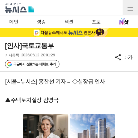
메인
랭킹
섹션
포토
[인사]국토교통부
기사등록
2026/05/12 20:01:29
가
가
구글에서 선호하는 매체로 추가
[서울=뉴시스] 홍찬선 기자 = ◇실장급 인사
▲주택토지실장 김영국