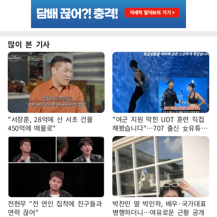
많이 본 기사
"서장훈, 28억에 산 서초 건물
"여군 지원 막힌 UDT 훈련 직접
450억에 매물로"
해봤습니다"…707 출신 女유튜버
'완벽 소화'
전현무 "전 연인 집착에 친구들과
박찬민 딸 박민하, 배우·국가대표
연락 끊어"
병행하더니…여유로운 근황 공개