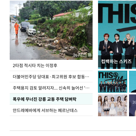
컴백하는 스키즈
이번주 국회에는 무
2타점 적시타 치는 이정후
더불어민주당 당대표·최고위원 후보 합동연설회
주택용지 검토 알려지자... 신속히 늘어선 '근조화환'
폭우에 무너진 강릉 교동 주택 담벼락
안드레예바에게 서브하는 페르난데스