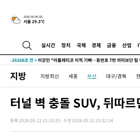
2026.08.08 (토)
서울 29.3℃
6시간 전 >
[속보]뉴욕증시 상승 마감…S&P 0.6% 나스닥 1.3%↑
-27499초 전 >
[속보]與최고위원 제주·인천 순회경선…박선원·최민희
한민수·김용 순
-27452초 전 >
[속보]김민석, 與 전대 당원투표 누적 득표율 45.42%로 
실시간
정치
국제
경제
금융
산업
청래 44.56%
-26734초 전 >
[속보]與 대표 경선 제주·인천 당원투표…金 47.75%·
42.08%·宋 10.17%
-26268초 전 >
이강인 "아틀레티코 이적 기뻐…등번호 7번 의미보단 팀 
것"
-26203초 전 >
[속보]與 당대표 경선, 제주·인천 권리당원 투표 김민석 
지방
지방최신
세종
부산
대구/경북
-19977초 전 >
낮 최고 35도 '무더위'…동해안 시간당 30㎜ '강한 비'[
-19247초 전 >
[속보]이강인 "감독님이 원하는 마음 느꼈고, 많은 트로피
틀레티코 이적"
-19029초 전 >
수도권 40도 육박 '펄펄'…동해안 일부 지역엔 호의주의
터널 벽 충돌 SUV, 뒤따
-17998초 전 >
온열질환 사망자 3명 늘어…누적 환자 3000명 돌파
-11943초 전 >
강릉에 시간당 81.4㎜ 물폭탄…도로 잠기고 담벼락 붕괴
등록 2026.05.12 21:33:33
수정 2026.05.12 23:32:24
-8050초 전 >
백운산서 80년근 천종산삼 9뿌리 발견…감정가 1.3억원
-5760초 전 >
선재도서 해루질 나섰다 실종 60대, 닷새 만에 숨진 채 발견
-3294초 전 >
남자 농구, 나고야 아시안게임서 '홈팀' 일본과 한일전