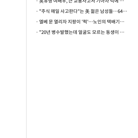
· 英유명 여배우, 큰 교통사고서 기아차 덕에 살았다
· "주식 매일 사고판다"는 美 젊은 남성들…64%가 "나는 인생의 패배자“
· 엘베 문 열리자 지팡이 '퍽'…노인의 택배기사 폭행 이유
· "20년 병수발했는데 얼굴도 모르는 동생이 유산 절반을"…배다른 형제 상속권 있을까