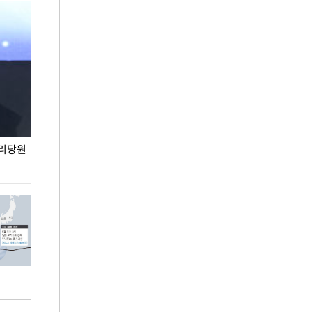
권리당원
무더위 잊는 도심형 여름 축제 '2026 서울 바캉스
용산어린이정원 앞
페스티벌'