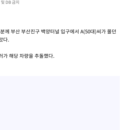
및 DB 금지
46분께 부산 부산진구 백양터널 입구에서 A(50대)씨가 몰던
았다.
[다음주 날
다"
러가 해당 차량을 추돌했다.
려 죄송"