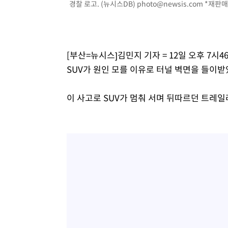
경찰 로고. (뉴시스DB)
photo@newsis.com
*재판매 
-8050초 전 >
백운산서 80년근 천종산삼 9뿌리 발견…감정가 1.3억원
-5760초 전 >
선재도서 해루질 나섰다 실종 60대, 닷새 만에 숨진 채 발견
-3294초 전 >
남자 농구, 나고야 아시안게임서 '홈팀' 일본과 한일전
[부산=뉴시스]김민지 기자 = 12일 오후 7시
-2670초 전 >
여수 오동도 해상서 모터보트 전복…1명 사망·1명 실종
SUV가 원인 모를 이유로 터널 벽면을 들이받
18분 전 >
극한폭염 한풀 꺾이지만…'낮 최고 35도' 무더위, 열대야 계속
씨]
1시간 전 >
축구협회 "압수수색·성접대 논란 사과…쇄신의 기회로 삼겠
이 사고로 SUV가 멈춰 서며 뒤따르던 트레일
1시간 전 >
[속보]'압수수색·성접대 논란' 축구협회 "실망과 걱정 안겨드
4시간 전 >
'최고 37도' 폭염 지속…강원동해안 최대 150㎜ 비
6시간 전 >
[속보]뉴욕증시 상승 마감…S&P 0.6% 나스닥 1.3%↑