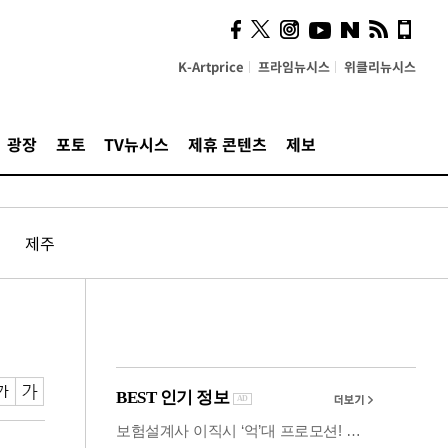
사이 해답 찾았죠"…알을
깨고 나온 '초자아'
K-Artprice
프라임뉴시스
위클리뉴시스
광장
포토
TV뉴시스
제휴 콘텐츠
제보
제주