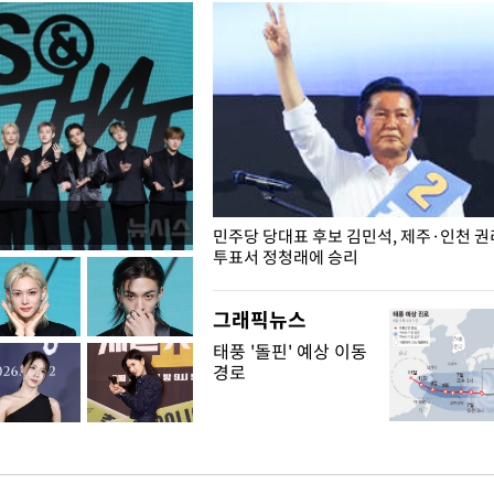
슨 일이? [뉴시스국회토pic]
민주당 당대표 후보 김민석, 제주·인천 
투표서 정청래에 승리
그래픽뉴스
태풍 '돌핀' 예상 이동
경로