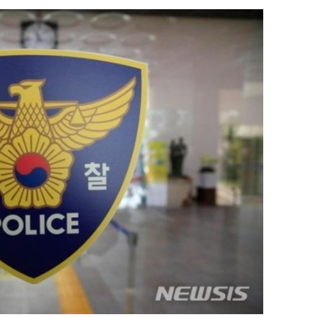
[다음주 날
다"
려 죄송"
·서미화·
1위… 정
鄭
위해 뛸
승리
내일날씨]
 원해 아
보