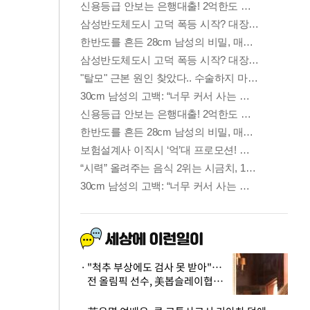
"척추 부상에도 검사 못 받아"…
전 올림픽 선수, 美봅슬레이협회
상대 소송