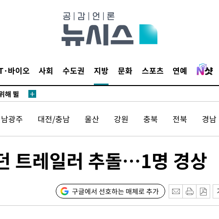
·서미화·
1위… 정
IT·바이오
사회
수도권
지방
문화
스포츠
연예
鄭
위해 뛸
승리
전남광주
대전/충남
울산
강원
충북
전북
경남
내일날씨]
 원해 아
보
르던 트레일러 추돌…1명 경상
구글에서 선호하는 매체로 추가