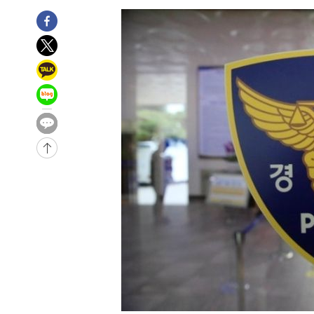
-2670초 전 >
여수 오동도 해상서 모터보트 전복…1명 사망·1명 실종
18분 전 >
극한폭염 한풀 꺾이지만…'낮 최고 35도' 무더위, 열대야 계속
씨]
1시간 전 >
축구협회 "압수수색·성접대 논란 사과…쇄신의 기회로 삼겠
1시간 전 >
[속보]'압수수색·성접대 논란' 축구협회 "실망과 걱정 안겨드
4시간 전 >
'최고 37도' 폭염 지속…강원동해안 최대 150㎜ 비
6시간 전 >
[속보]뉴욕증시 상승 마감…S&P 0.6% 나스닥 1.3%↑
-27499초 전 >
[속보]與최고위원 제주·인천 순회경선…박선원·최민희
한민수·김용 순
-27452초 전 >
[속보]김민석, 與 전대 당원투표 누적 득표율 45.42%로 
청래 44.56%
-26734초 전 >
[속보]與 대표 경선 제주·인천 당원투표…金 47.75%·
42.08%·宋 10.17%
-26268초 전 >
이강인 "아틀레티코 이적 기뻐…등번호 7번 의미보단 팀 
것"
-26203초 전 >
[속보]與 당대표 경선, 제주·인천 권리당원 투표 김민석 
-19977초 전 >
낮 최고 35도 '무더위'…동해안 시간당 30㎜ '강한 비'[
-19247초 전 >
[속보]이강인 "감독님이 원하는 마음 느꼈고, 많은 트로피
틀레티코 이적"
-19029초 전 >
수도권 40도 육박 '펄펄'…동해안 일부 지역엔 호의주의
-17998초 전 >
온열질환 사망자 3명 늘어…누적 환자 3000명 돌파
-11943초 전 >
강릉에 시간당 81.4㎜ 물폭탄…도로 잠기고 담벼락 붕괴