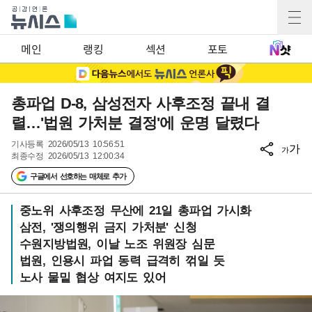
메인
랭킹
섹션
포토
총파업 D-8, 삼성전자 사후조정 끝내 결
렬…'법원 가처분 결정'에 운명 달렸다
기사등록
2026/05/13 10:56:51
가
가
최종수정
2026/05/13 12:00:34
구글에서 선호하는 매체로 추가
중노위 사후조정 무산에 21일 총파업 가시화
삼전, '쟁의행위 금지 가처분' 신청
수원지방법원, 이날 노조 위원장 심문
법원, 인용시 파업 동력 급격히 꺾일 듯
노사 물밑 협상 여지도 있어