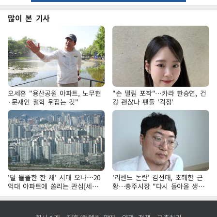
많이 본 기사
오세훈 "용산공원 아파트, 노무현
"손 떨림 포착"…카라 한승연, 건
·문재인 철학 뒤집는 것"
강 괜찮나 팬들 '걱정'
'덜 똘똘한 한 채' 시대 오나…20
'리센느 논란' 김선태, 초췌한 근
억대 아파트에 쏠리는 관심[세제
황…충주시장 "다시 돌아올 생
개편, 그 이후②]
각?"