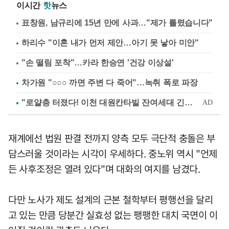
이시간
핫
뉴스
표창원, 남규리에 15년 만에 사과…"제가 틀렸습니다"
하리수 "이혼 내가 먼저 제안…아기 못 낳아 미안"
"손 떨림 포착"…카라 한승연 '건강 이상설'
차가원 "○○○ 까면 주변 다 죽어"…녹취 폭로 파장
재계에선 법원 판결 전까지 양측 모두 극단적 충돌은 부
담스러울 것이라는 시각이 우세하다. 중노위 역시 "언제
든 사후조정은 열려 있다"며 대화의 여지를 남겼다.
다만 노사가 제도 설계의 근본 철학부터 평행선을 달리
고 있는 만큼 당분간 실효성 없는 팽팽한 대치 국면이 이