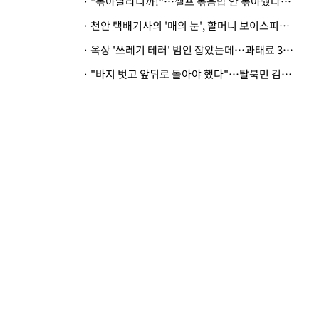
· "볶아달라니까!"…셀프 볶음밥 안 볶아줬다고 사장 폭행한 손님
· 천안 택배기사의 '매의 눈', 할머니 보이스피싱 피해 막아
· 옥상 '쓰레기 테러' 범인 잡았는데…과태료 3만원 처분에 숙박업주 허탈
· "바지 벗고 앞뒤로 돌아야 했다"…탈북민 김서아, 기쁨조 검사 수치심 회상