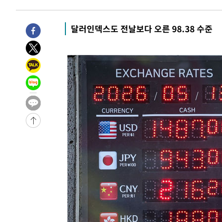
-8218초 전 >
11시간 압수수색에 성접대 파문까지…'쑥대밭' 된 축구협
-7240초 전 >
[속보]규제합리화위원회 부위원장에 김태유 서울대 공대 
달러인덱스도 전날보다 오른 98.38 수준
태 후임
-3598초 전 >
[속보]국힘 윤리위, '돌려차기 발언' 진종오·서범수 징계 
17분 전 >
[속보] 7월 중국 수출 23.9%↑ 수입 27.5%↑…무역총액 25
1시간 전 >
[속보]'채상병 순직 책임' 임성근, 항소심도 징역 3년
-29762초 전 >
[속보]이 대통령 "부동산 공급 기존 사고방식 매달리지 
실천"
-28847초 전 >
이란, "오만과 '중앙 단일 루트' 합의…북쪽 인바운드·남
운드는 임시"
-20415초 전 >
"낮 기온 소폭 하락"…수도권 폭염중대경보, 폭염경보로
-20379초 전 >
[속보]이 대통령, '호우피해' 안동·의성 관할 4개 면 특
선포
-20342초 전 >
[단독]중수청 지원 검사들, 정원 초과 시 낮은 계급 임용
갈 수도
-18313초 전 >
낮 최고 37도 찜통더위…곳곳 소나기·강원 많은 비[내일
-16619초 전 >
SK하이닉스, 용인·청주 팹에 54조 투자…"AI 메모리 수
응"
-13475초 전 >
여자배구 이재영·이다영 자매, 아제르바이잔 투란VC 입
-12728초 전 >
외국인 심판 성 접대 7경기 들여다보니…한국 축구 '5승 2
-12462초 전 >
[속보]코스닥, 2.86포인트(0.36%) 내린 798.81마감
-12415초 전 >
[속보]코스피, 6200선 약보합…0.60% 내린 6258.77에