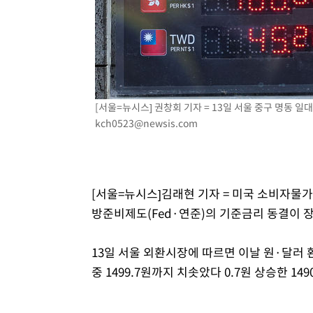
-12395초 전 >
[속보]원·달러 환율, 7.7원 내린 1416.1원 마감
-12284초 전 >
[속보] 노원서 40.1도 관측…서울, 2018년 이후 첫 40도
-9374초 전 >
[속보]종합특검, '계엄 수용공간 확보' 신용해 前교정본부
-8247초 전 >
외신들도 주목한 韓축구 파문…"국민적 공분에 수사 재개"
-8218초 전 >
11시간 압수수색에 성접대 파문까지…'쑥대밭' 된 축구협
[서울=뉴시스] 권창회 기자 = 13일 서울 중구 명동 일대
-7240초 전 >
[속보]규제합리화위원회 부위원장에 김태유 서울대 공대 
kch0523@newsis.com
태 후임
-3598초 전 >
[속보]국힘 윤리위, '돌려차기 발언' 진종오·서범수 징계 
17분 전 >
[속보] 7월 중국 수출 23.9%↑ 수입 27.5%↑…무역총액 25
1시간 전 >
[속보]'채상병 순직 책임' 임성근, 항소심도 징역 3년
[서울=뉴시스]김래현 기자 = 미국 소비자물가
방준비제도(Fed·연준)의 기준금리 동결이 
13일 서울 외환시장에 따르면 이날 원·달러 환
중 1499.7원까지 치솟았다 0.7원 상승한 14