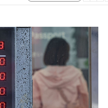
회
교수…이병
절차 개시
.3%↑
말고 과감히
쪽 아웃바
 하향
별재난지역
…희망지 못
날씨]
요 선제 대
단
무'
 마쳐