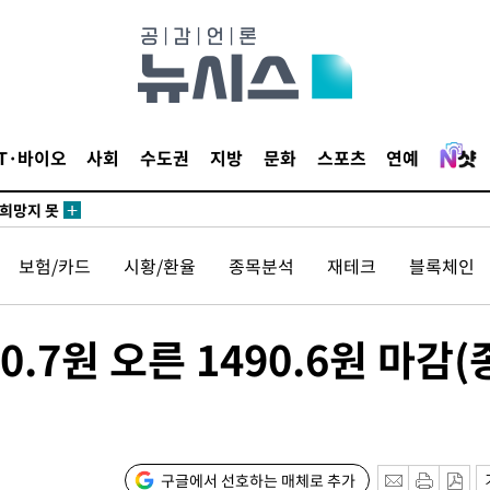
말고 과감히
쪽 아웃바
 하향
별재난지역
IT·바이오
사회
수도권
지방
문화
스포츠
연예
…희망지 못
날씨]
요 선제 대
보험/카드
시황/환율
종목분석
재테크
블록체인
단
무'
0.7원 오른 1490.6원 마감(
 마쳐
장 기소
구글에서 선호하는 매체로 추가