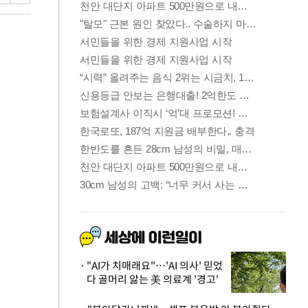
"AI가 치매래요"…'AI 의사' 믿었
다 골머리 앓는 美 의료계 '경고'