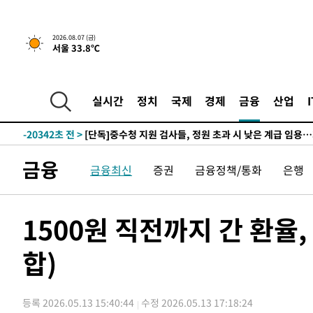
1시간 전 >
[속보]'채상병 순직 책임' 임성근, 항소심도 징역 3년
-29762초 전 >
[속보]이 대통령 "부동산 공급 기존 사고방식 매달리지 
2026.08.07 (금)
서울 33.8℃
실천"
-28847초 전 >
이란, "오만과 '중앙 단일 루트' 합의…북쪽 인바운드·남
운드는 임시"
-20415초 전 >
"낮 기온 소폭 하락"…수도권 폭염중대경보, 폭염경보로
-20379초 전 >
[속보]이 대통령, '호우피해' 안동·의성 관할 4개 면 특
실시간
정치
국제
경제
금융
산업
선포
-20342초 전 >
[단독]중수청 지원 검사들, 정원 초과 시 낮은 계급 임용
갈 수도
-18313초 전 >
낮 최고 37도 찜통더위…곳곳 소나기·강원 많은 비[내일
-16619초 전 >
SK하이닉스, 용인·청주 팹에 54조 투자…"AI 메모리 수
금융
금융최신
증권
금융정책/통화
은행
응"
-13475초 전 >
여자배구 이재영·이다영 자매, 아제르바이잔 투란VC 입
-12728초 전 >
외국인 심판 성 접대 7경기 들여다보니…한국 축구 '5승 2
-12462초 전 >
[속보]코스닥, 2.86포인트(0.36%) 내린 798.81마감
1500원 직전까지 간 환율, 
-12415초 전 >
[속보]코스피, 6200선 약보합…0.60% 내린 6258.77에
합)
-12395초 전 >
[속보]원·달러 환율, 7.7원 내린 1416.1원 마감
-12284초 전 >
[속보] 노원서 40.1도 관측…서울, 2018년 이후 첫 40도
-9374초 전 >
[속보]종합특검, '계엄 수용공간 확보' 신용해 前교정본부
등록 2026.05.13 15:40:44
수정 2026.05.13 17:18:24
-8247초 전 >
외신들도 주목한 韓축구 파문…"국민적 공분에 수사 재개"