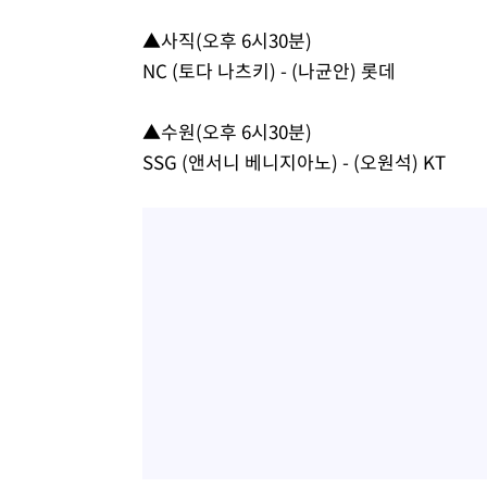
-15240초 전 >
[속보]삼성전자·SK하이닉스 동반 강보합…1%대 상승 
▲사직(오후 6시30분)
-15226초 전 >
[속보]코스닥, 5.95포인트(0.74%) 상승한 807.62개장
NC (토다 나츠키) - (나균안) 롯데
-15194초 전 >
[속보]코스피, 6300선 재탈환…1.09% 오른 6365.07 
-12359초 전 >
시리아 다마스쿠스 교외에서 미니버스 폭발.. 14명 부상, 
▲수원(오후 6시30분)
태
-11657초 전 >
입추에도 극한더위…서울 낮 39도 '폭염중대경보'
SSG (앤서니 베니지아노) - (오원석) KT
-6621초 전 >
이란, 호르무즈서 "적국 목표물들"과 대치로 남부 케슘섬
례 큰 폭발음
-5336초 전 >
[속보]美, 폴리실리콘 수입 규제…파생제품 15% 관세, 12
효
-3487초 전 >
[속보]트럼프, 美 원정출산 금지 행정명령 서명
-1187초 전 >
[속보] 뉴욕증시, 일제 하락 마감…나스닥 0.06%↓