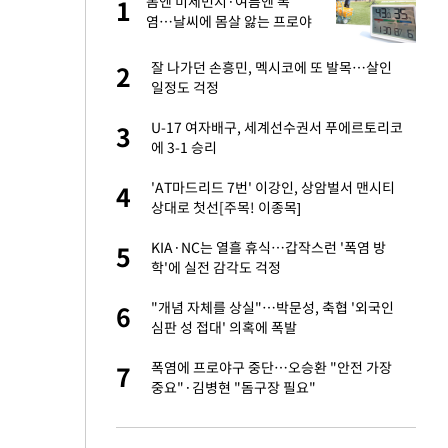
구
봄엔 미세먼지·여름엔 폭
1
1
염…날씨에 몸살 앓는 프로야
구, 돔구장 절실
련 직접 해봤습니
잘 나가던 손흥민, 멕시코에 또 발목…살인
2
2
'완벽 소화'
일정도 걱정
건물 450억에 매물
U-17 여자배구, 세계선수권서 푸에르토리코
3
3
에 3-1 승리
 속도내는 K-제약
'AT마드리드 7번' 이강인, 상암벌서 맨시티
4
4
상대로 첫선[주목! 이종목]
·국가대표 병행하더
KIA·NC는 열흘 휴식…갑작스런 '폭염 방
5
5
학'에 실전 감각도 걱정
걸 몸매'로 만든 러
"개념 자체를 상실"…박문성, 축협 '외국인
6
6
톡'
심판 성 접대' 의혹에 폭발
용객 제한을" vs
폭염에 프로야구 중단…오승환 "안전 가장
7
7
"
중요"·김병현 "돔구장 필요"