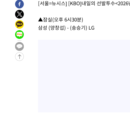
[서울=뉴시스] [KBO]내일의 선발투수<2026년
-12359초 전 >
시리아 다마스쿠스 교외에서 미니버스 폭발.. 14명 부상, 
태
-11657초 전 >
입추에도 극한더위…서울 낮 39도 '폭염중대경보'
▲잠실(오후 6시30분)
-6621초 전 >
이란, 호르무즈서 "적국 목표물들"과 대치로 남부 케슘섬
삼성 (양창섭) - (송승기) LG
례 큰 폭발음
-5336초 전 >
[속보]美, 폴리실리콘 수입 규제…파생제품 15% 관세, 12
효
-3487초 전 >
[속보]트럼프, 美 원정출산 금지 행정명령 서명
-1187초 전 >
[속보] 뉴욕증시, 일제 하락 마감…나스닥 0.06%↓
-29900초 전 >
[속보]국힘 윤리위, '돌려차기 발언' 진종오·서범수 징계
-25225초 전 >
[속보] 7월 중국 수출 23.9%↑ 수입 27.5%↑…무역총
25.3%↑
-22385초 전 >
[속보]'채상병 순직 책임' 임성근, 항소심도 징역 3년
-22251초 전 >
[속보]종합특검, '관저이전 봐주기 감사' 유병호 구속기소
-18851초 전 >
민주 콩고 에볼라환자 4천명 돌파, 4053명 발생 1850명
-18101초 전 >
[속보]'300억원대 사기 혐의' 차가원 대표 구속 송치
-17295초 전 >
"미 전국적 살모네라 식중독 원인은 멕시코산 할라피뇨"--
-15808초 전 >
[속보]경찰·노동부, HL만도 평택사업장 끼임 사망 관련
-15689초 전 >
[속보]합수본, '투표율 허위 입력' 중앙·서울·경기도 선관
압수수색
-15444초 전 >
[속보]원·달러 환율, 오전 9시 1423.8원