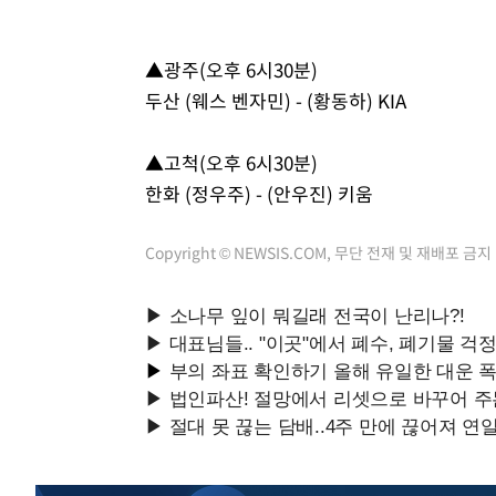
▲광주(오후 6시30분)
두산 (웨스 벤자민) - (황동하) KIA
▲고척(오후 6시30분)
한화 (정우주) - (안우진) 키움
Copyright © NEWSIS.COM, 무단 전재 및 재배포 금지