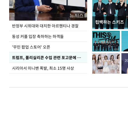
컴백하는 스키즈
폭염으로 멈춘 프
반정부 시위대와 대치한 아르헨티나 경찰
동성 커플 입장 축하하는 하객들
'무민 팝업 스토어' 오픈
트럼프, 폴리실리콘 수입 관련 포고문에 서명
시리아서 미니밴 폭발, 최소 15명 사상