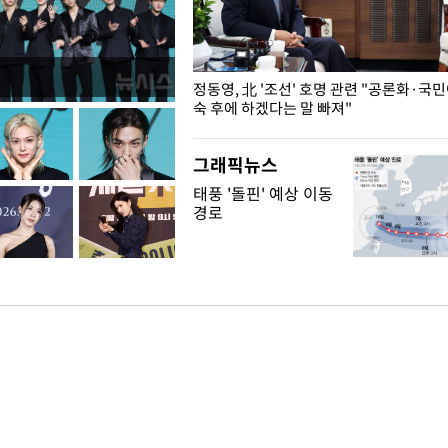
로야구… 발걸음 돌리는 팬들
정동영, 北 '조선' 호명 관련 "공론화·국
숙 후에 하겠다는 말 빠져"
그래픽뉴스
태풍 '돌핀' 예상 이동
경로