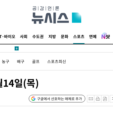
 절차 개시
액
IT·바이오
사회
수도권
지방
문화
스포츠
연예
 사망
농구
배구
골프
스포츠최신
 CDC
 압수수색
14일(목)
위 등 9곳
출발
구글에서 선호하는 매체로 추가
개장