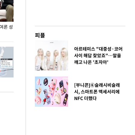
민여론 성
이 대통령, 軍 장성 진급자들에게 삼정검 수치 수
"우리 결혼했어요
여
열려
피플
아르테미스 "대중성·코어
사이 해답 찾았죠"…알을
깨고 나온 '초자아'
[부니콘]⑥슬래시비슬래
시, 스마트폰 액세서리에
NFC 더했다