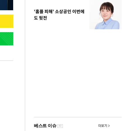
'홈플 피해' 소상공인 이번에
도 뒷전