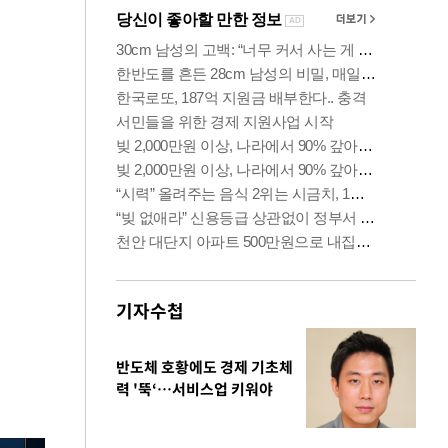
기자수첩
반도체 호황에도 경제 기초체
력 '뚝‘…서비스업 키워야