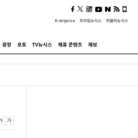
K-Artprice
프라임뉴시스
위클리뉴시스
광장
포토
TV뉴시스
제휴 콘텐츠
제보