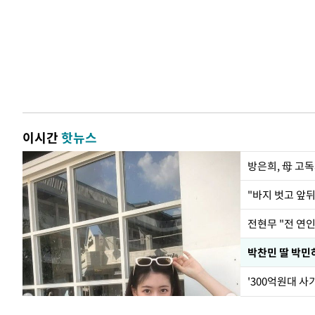
이시간
핫뉴스
방은희, 母 고독
전현무 "전 연
'300억원대 사