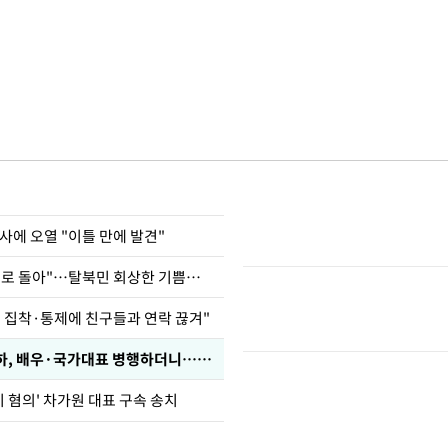
사에 오열 "이틀 만에 발견"
"바지 벗고 앞뒤로 돌아"…탈북민 회상한 기쁨조 검사
인 집착·통제에 친구들과 연락 끊겨"
박찬민 딸 박민하, 배우·국가대표 병행하더니…근황이
기 혐의' 차가원 대표 구속 송치