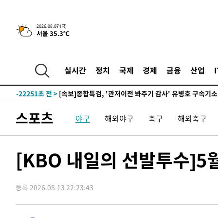
2026.08.07 (금)
서울 35.3℃
-1187초 전 >
[속보] 뉴욕증시, 일제 하락 마감…나스닥 0.06%↓
-29900초 전 >
[속보]국힘 윤리위, '돌려차기 발언' 진종오·서범수 징계
-25225초 전 >
[속보] 7월 중국 수출 23.9%↑ 수입 27.5%↑…무역총
실시간
정치
국제
경제
금융
산업
25.3%↑
-22385초 전 >
[속보]'채상병 순직 책임' 임성근, 항소심도 징역 3년
-22251초 전 >
[속보]종합특검, '관저이전 봐주기 감사' 유병호 구속기소
-18851초 전 >
민주 콩고 에볼라환자 4천명 돌파, 4053명 발생 1850명
스포츠
야구
해외야구
축구
해외축구
-18101초 전 >
[속보]'300억원대 사기 혐의' 차가원 대표 구속 송치
-17295초 전 >
"미 전국적 살모네라 식중독 원인은 멕시코산 할라피뇨"--
-15808초 전 >
[속보]경찰·노동부, HL만도 평택사업장 끼임 사망 관련
[KBO 내일의 선발투수]5월
-15689초 전 >
[속보]합수본, '투표율 허위 입력' 중앙·서울·경기도 선관
압수수색
-15444초 전 >
[속보]원·달러 환율, 오전 9시 1423.8원
등록 2026.05.13 22:23:43
-15240초 전 >
[속보]삼성전자·SK하이닉스 동반 강보합…1%대 상승 
-15226초 전 >
[속보]코스닥, 5.95포인트(0.74%) 상승한 807.62개장
-15194초 전 >
[속보]코스피, 6300선 재탈환…1.09% 오른 6365.07 