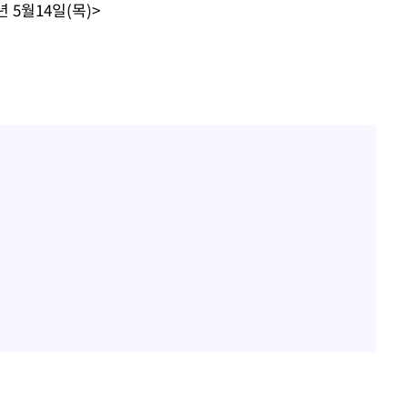
 5월14일(목)>
3명은 중
에서 두차
0일 후 발
 절차 개시
액
 사망
 CDC
 압수수색
위 등 9곳