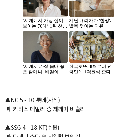
▲NC 5 - 10 롯데(사직)
패 커티스 테일러 승 제레미 비슬리
▲SSG 4 - 18 KT(수원)
패 타케다 쇼타 승 케일럽 보쉴리