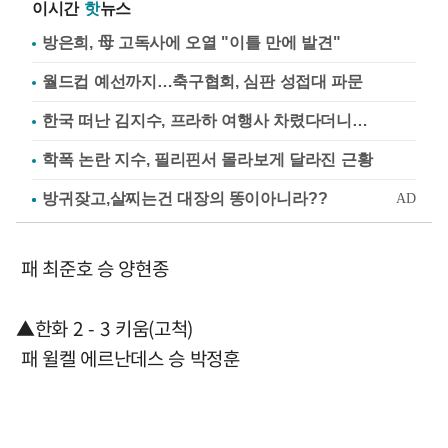
이시간
핫
뉴스
방은희, 母 고독사에 오열 "이틀 만에 발견"
월드컵 예선까지…축구협회, 심판 성접대 파문
한국 떠난 김지수, 프라하 여행사 차렸다더니…
학폭 논란 지수, 필리핀서 몰라보게 달라진 근황
패 최준호 승 양현종
▲한화 2 - 3 키움(고척)
패 윌켈 에르난데스 승 박정훈