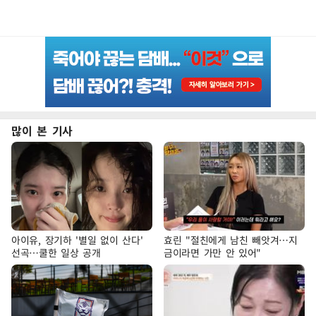
많이 본 기사
아이유, 장기하 '별일 없이 산다'
효린 "절친에게 남친 빼앗겨…지
선곡…쿨한 일상 공개
금이라면 가만 안 있어"