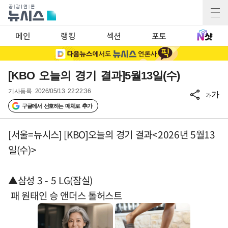
메인
랭킹
섹션
포토
[KBO 오늘의 경기 결과]5월13일(수)
기사등록
2026/05/13 22:22:36
가
가
구글에서 선호하는 매체로 추가
[서울=뉴시스] [KBO]오늘의 경기 결과<2026년 5월13
일(수)>
▲삼성 3 - 5 LG(잠실)
패 원태인 승 앤더스 톨허스트