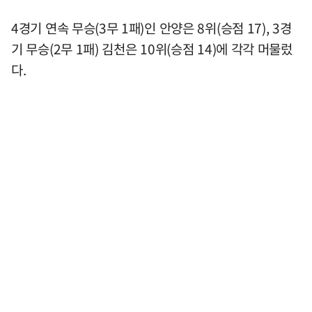
4경기 연속 무승(3무 1패)인 안양은 8위(승점 17), 3경
기 무승(2무 1패) 김천은 10위(승점 14)에 각각 머물렀
다.