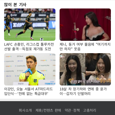
많이 본 기사
LAFC 손흥민, 리그스컵 톨루카전
제니, 동거 여부 물음에 "여기까지
선발 출격…득점포 재가동 도전
만 하자" 웃음
이강인, 오늘 서울서 AT마드리드
18살 차 장기하와 연애 중 윤가
입단식…'전례 없는 특급대우'
이…갑자기 단발머리
회사소개
제휴/컨텐츠 판매
약관·정책
고충처리