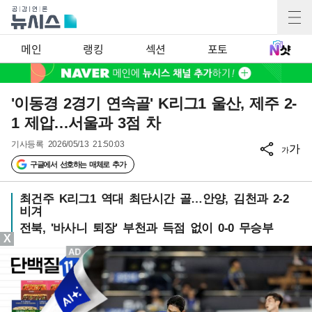
메인
랭킹
섹션
포토
'이동경 2경기 연속골' K리그1 울산, 제주 2-
1 제압…서울과 3점 차
기사등록
2026/05/13 21:50:03
가
가
구글에서 선호하는 매체로 추가
최건주 K리그1 역대 최단시간 골…안양, 김천과 2-2
비겨
전북, '바사니 퇴장' 부천과 득점 없이 0-0 무승부
X