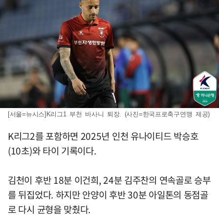
[서울=뉴시스]K리그1 부천 바사니 퇴장. (사진=한국프로축구연맹 제공)
K리그2를 포함하면 2025년 인천 유나이티드 박승호
(10초)와 타이 기록이다.
김천이 후반 18분 이건희, 24분 김주찬의 연속골로 승부
를 뒤집었다. 하지만 안양이 후반 30분 아일톤의 동점골
로 다시 균형을 맞췄다.