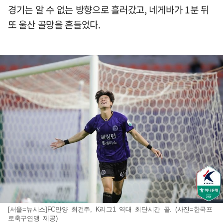
경기는 알 수 없는 방향으로 흘러갔고, 네게바가 1분 뒤
또 울산 골망을 흔들었다.
[서울=뉴시스]FC안양 최건주, K리그1 역대 최단시간 골. (사진=한국프
로축구연맹 제공)