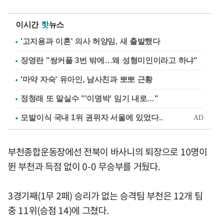
이시간
핫
뉴스
'고지용과 이혼' 의사 허양임, 새 출발했다
장영란 "쌍커풀 3번 밖에…왜 성형미인이라고 하냐"
'마약 자숙' 유아인, 남사친과 뽀뽀 근황
정청래 또 말실수 "'이명박' 임기 내로…"
부천종합운동장에선 전북이 바사니의 퇴장으로 10명이
뛴 부천과 득점 없이 0-0 무승부를 거뒀다.
3경기째(1무 2패) 승리가 없는 승격팀 부천은 12개 팀
중 11위(승점 14)에 그쳤다.