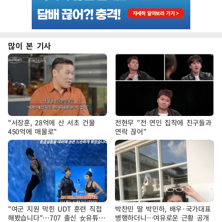
많이 본 기사
"서장훈, 28억에 산 서초 건물
전현무 "전 연인 집착에 친구들과
450억에 매물로"
연락 끊어"
"여군 지원 막힌 UDT 훈련 직접
박찬민 딸 박민하, 배우·국가대표
해봤습니다"…707 출신 女유튜버
병행하더니…여유로운 근황 공개