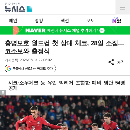
메인
랭킹
섹션
포토
홍명보호 월드컵 첫 상대 체코, 28일 소집…
코소보와 출정식
기사등록
2026/05/13 22:06:02
가
가
구글에서 선호하는 매체로 추가
시크·소우체크 등 유럽 빅리거 포함한 예비 명단 54명
공개
X