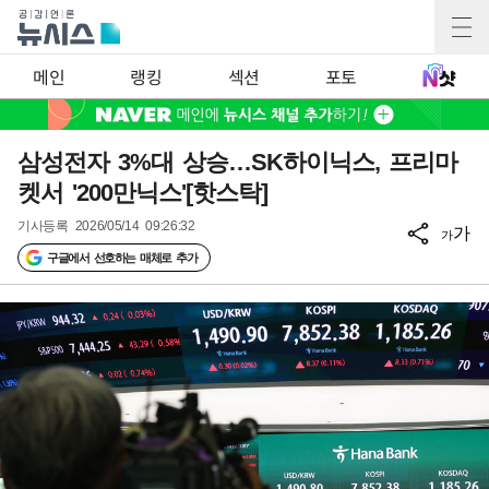
메인
랭킹
섹션
포토
삼성전자 3%대 상승…SK하이닉스, 프리마
켓서 '200만닉스'[핫스탁]
기사등록
2026/05/14 09:26:32
가
가
구글에서 선호하는 매체로 추가