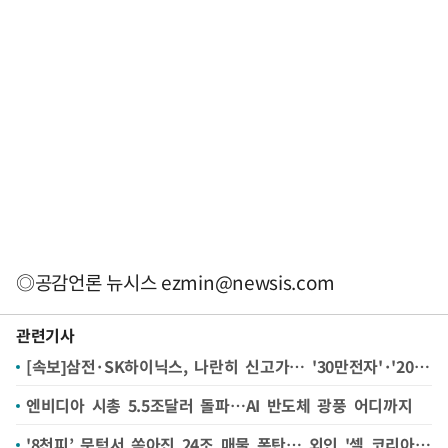
◎공감언론 뉴시스
ezmin@newsis.com
관련기사
[속보]삼전·SK하이닉스, 나란히 신고가… '30만전자'·'200만닉스' 목전
엔비디아 시총 5.5조달러 돌파…AI 반도체 광풍 어디까지
'8천피’ 문턱서 쏟아진 24조 매물 폭탄… 외인 '셀 코리아' 왜