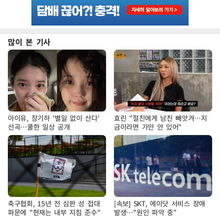
많이 본 기사
아이유, 장기하 '별일 없이 산다'
효린 "절친에게 남친 빼앗겨…지
선곡…쿨한 일상 공개
금이라면 가만 안 있어"
축구협회, 15년 전 심판 성 접대
[속보] SKT, 에이닷 서비스 장애
파문에 "현재는 내부 지침 준수"
발생…"원인 파악 중"