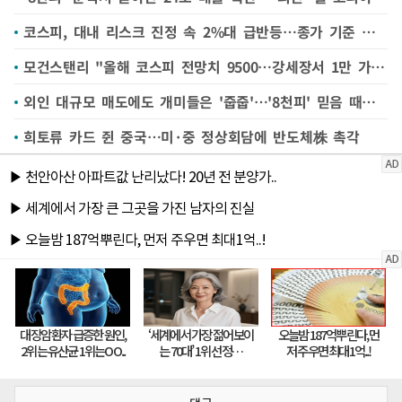
코스피, 대내 리스크 진정 속 2%대 급반등…종가 기준 최고치
모건스탠리 "올해 코스피 전망치 9500…강세장서 1만 가능"
외인 대규모 매도에도 개미들은 '줍줍'…'8천피' 믿음 때문일까
희토류 카드 쥔 중국…미·중 정상회담에 반도체株 촉각