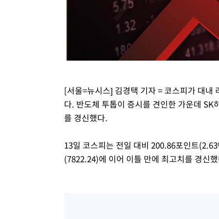
-6923초 전 >
이란, 호르무즈서 "적국 목표물들"과 대치로 남부 케슘섬
례 큰 폭발음
-5638초 전 >
[속보]美, 폴리실리콘 수입 규제…파생제품 15% 관세, 12
효
-3789초 전 >
[속보]트럼프, 美 원정출산 금지 행정명령 서명
-1489초 전 >
[속보] 뉴욕증시, 일제 하락 마감…나스닥 0.06%↓
[서울=뉴시스] 김경택 기자 = 코스피가 대내
다. 반도체 투톱이 증시를 견인한 가운데 S
를 경신했다.
13일 코스피는 전일 대비 200.86포인트(2.63
(7822.24)에 이어 이틀 만에 최고치를 경신했