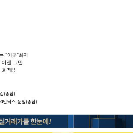
마감(종합)
00만닉스' 눈앞(종합)