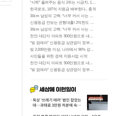
옥상 '쓰레기 테러' 범인 잡았는
데…과태료 3만원 처분에 숙박업
주 허탈