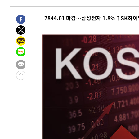
-1469초 전 >
[속보] 뉴욕증시, 일제 하락 마감…나스닥 0.06%↓
-30202초 전 >
[속보]국힘 윤리위, '돌려차기 발언' 진종오·서범수 징계
7844.01 마감…삼성전자 1.8%↑SK하이
-25527초 전 >
[속보] 7월 중국 수출 23.9%↑ 수입 27.5%↑…무역총
25.3%↑
-22687초 전 >
[속보]'채상병 순직 책임' 임성근, 항소심도 징역 3년
-22553초 전 >
[속보]종합특검, '관저이전 봐주기 감사' 유병호 구속기소
-19153초 전 >
민주 콩고 에볼라환자 4천명 돌파, 4053명 발생 1850명
-18403초 전 >
[속보]'300억원대 사기 혐의' 차가원 대표 구속 송치
-17597초 전 >
"미 전국적 살모네라 식중독 원인은 멕시코산 할라피뇨"--
-16110초 전 >
[속보]경찰·노동부, HL만도 평택사업장 끼임 사망 관련
-15991초 전 >
[속보]합수본, '투표율 허위 입력' 중앙·서울·경기도 선관
압수수색
-15746초 전 >
[속보]원·달러 환율, 오전 9시 1423.8원
-15542초 전 >
[속보]삼성전자·SK하이닉스 동반 강보합…1%대 상승 
-15528초 전 >
[속보]코스닥, 5.95포인트(0.74%) 상승한 807.62개장
-15496초 전 >
[속보]코스피, 6300선 재탈환…1.09% 오른 6365.07 
-12661초 전 >
시리아 다마스쿠스 교외에서 미니버스 폭발.. 14명 부상, 
태
-11959초 전 >
입추에도 극한더위…서울 낮 39도 '폭염중대경보'