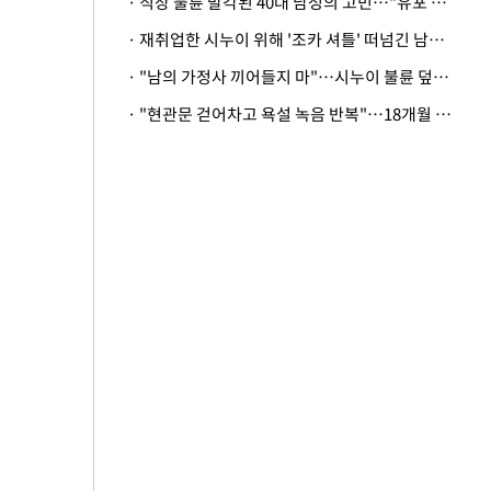
· 직장 불륜 발각된 40대 남성의 고민…"유포 동료 명예훼손·협박죄 고소 가능할까"
· 재취업한 시누이 위해 '조카 셔틀' 떠넘긴 남편…아내 "난 못한다"
· "남의 가정사 끼어들지 마"…시누이 불륜 덮으려는 남편에 억울한 아내
· "현관문 걷어차고 욕설 녹음 반복"…18개월 아기 키우는 집 뒤흔든 '앞집의 비극'