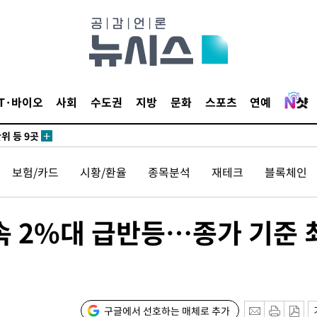
 사망
 CDC
IT·바이오
사회
수도권
지방
문화
스포츠
연예
 압수수색
위 등 9곳
보험/카드
시황/환율
종목분석
재테크
블록체인
출발
개장
속 2%대 급반등…종가 기준 
3명은 중
에서 두차
0일 후 발
구글에서 선호하는 매체로 추가