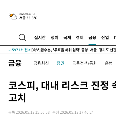
25.3%↑
-22667초 전 >
[속보]'채상병 순직 책임' 임성근, 항소심도 징역 3년
-22533초 전 >
[속보]종합특검, '관저이전 봐주기 감사' 유병호 구속기소
2026.08.07 (금)
서울 35.3℃
-19133초 전 >
민주 콩고 에볼라환자 4천명 돌파, 4053명 발생 1850명
-18383초 전 >
[속보]'300억원대 사기 혐의' 차가원 대표 구속 송치
-17577초 전 >
"미 전국적 살모네라 식중독 원인은 멕시코산 할라피뇨"--
실시간
정치
국제
경제
금융
산업
-16090초 전 >
[속보]경찰·노동부, HL만도 평택사업장 끼임 사망 관련
-15971초 전 >
[속보]합수본, '투표율 허위 입력' 중앙·서울·경기도 선관
압수수색
-15726초 전 >
[속보]원·달러 환율, 오전 9시 1423.8원
금융
금융최신
증권
금융정책/통화
은행
-15522초 전 >
[속보]삼성전자·SK하이닉스 동반 강보합…1%대 상승 
-15508초 전 >
[속보]코스닥, 5.95포인트(0.74%) 상승한 807.62개장
-15476초 전 >
[속보]코스피, 6300선 재탈환…1.09% 오른 6365.07 
코스피, 대내 리스크 진정 
-12641초 전 >
시리아 다마스쿠스 교외에서 미니버스 폭발.. 14명 부상, 
태
고치
-11939초 전 >
입추에도 극한더위…서울 낮 39도 '폭염중대경보'
-6903초 전 >
이란, 호르무즈서 "적국 목표물들"과 대치로 남부 케슘섬
례 큰 폭발음
-5618초 전 >
[속보]美, 폴리실리콘 수입 규제…파생제품 15% 관세, 12
등록 2026.05.13 15:56:58
수정 2026.05.13 17:40:24
효
-3769초 전 >
[속보]트럼프, 美 원정출산 금지 행정명령 서명