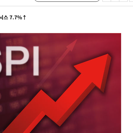
 절차 개시
닉스 7.7%↑
액
 사망
 CDC
 압수수색
위 등 9곳
출발
개장
3명은 중