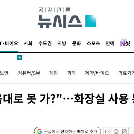
鄭
위해 뛸
승리
일날씨]
원해 아틀
IT·바이오
사회
수도권
지방
문화
스포츠
연예
보안
컴퓨터/SW
게임
과학
제약/바이오
의료기
대로 못 가?"…화장실 사용 
속[다음주
다"
려 죄송"
구글에서 선호하는 매체로 추가