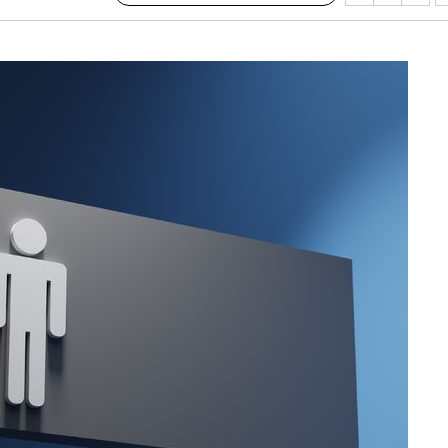
·서미화·
1위… 정
鄭
위해 뛸
승리
일날씨]
원해 아틀