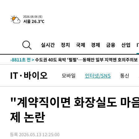
청래 44.56%
-16516초 전 >
[속보]與 대표 경선 제주·인천 당원투표…金 47.75%·
42.08%·宋 10.17%
-16050초 전 >
이강인 "아틀레티코 이적 기뻐…등번호 7번 의미보단 팀 
2026.08.08 (토)
서울 26.3℃
것"
-15985초 전 >
[속보]與 당대표 경선, 제주·인천 권리당원 투표 김민석 
-9759초 전 >
낮 최고 35도 '무더위'…동해안 시간당 30㎜ '강한 비'[내
-9029초 전 >
[속보]이강인 "감독님이 원하는 마음 느꼈고, 많은 트로피 
실시간
정치
국제
경제
금융
산업
레티코 이적"
-8811초 전 >
수도권 40도 육박 '펄펄'…동해안 일부 지역엔 호의주의보
-7780초 전 >
온열질환 사망자 3명 늘어…누적 환자 3000명 돌파
-1725초 전 >
강릉에 시간당 81.4㎜ 물폭탄…도로 잠기고 담벼락 붕괴
IT·바이오
모바일
인터넷/SNS
통신
36분 전 >
백운산서 80년근 천종산삼 9뿌리 발견…감정가 1.3억원
1시간 전 >
선재도서 해루질 나섰다 실종 60대, 닷새 만에 숨진 채 발견
1시간 전 >
남자 농구, 나고야 아시안게임서 '홈팀' 일본과 한일전
"계약직이면 화장실도 마음
2시간 전 >
여수 오동도 해상서 모터보트 전복…1명 사망·1명 실종
제 논란
3시간 전 >
극한폭염 한풀 꺾이지만…'낮 최고 35도' 무더위, 열대야 계
날씨]
3시간 전 >
축구협회 "압수수색·성접대 논란 사과…쇄신의 기회로 삼겠
4시간 전 >
[속보]'압수수색·성접대 논란' 축구협회 "실망과 걱정 안겨드
등록 2026.05.13 12:25:00
7시간 전 >
'최고 37도' 폭염 지속…강원동해안 최대 150㎜ 비