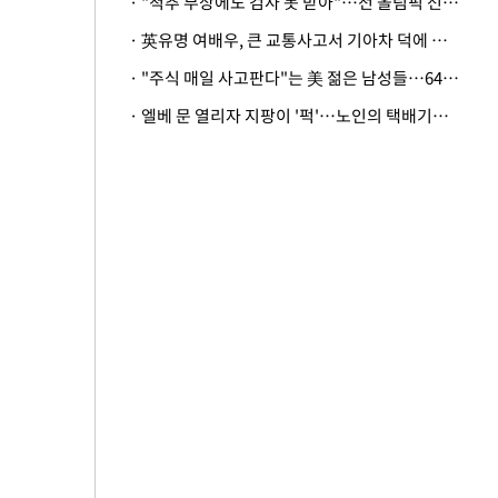
· "척추 부상에도 검사 못 받아"…전 올림픽 선수, 美봅슬레이협회 상대 소송
· 英유명 여배우, 큰 교통사고서 기아차 덕에 살았다
· "주식 매일 사고판다"는 美 젊은 남성들…64%가 "나는 인생의 패배자“
· 엘베 문 열리자 지팡이 '퍽'…노인의 택배기사 폭행 이유