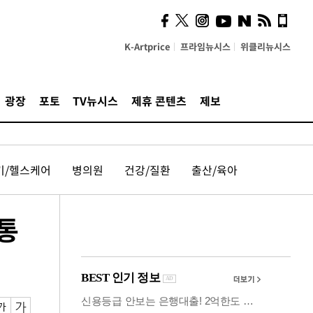
사이 해답 찾았죠"…알을
깨고 나온 '초자아'
K-Artprice
프라임뉴시스
위클리뉴시스
광장
포토
TV뉴시스
제휴 콘텐츠
제보
기/헬스케어
병의원
건강/질환
출산/육아
통