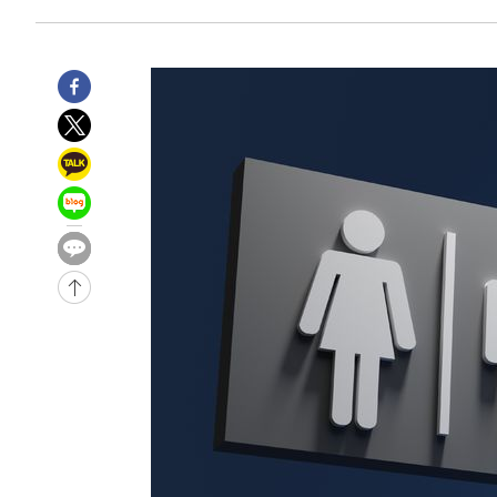
9시간 전 >
[속보]뉴욕증시 상승 마감…S&P 0.6% 나스닥 1.3%↑
-26254초 전 >
이란 "호르무즈 재개방 합의 근접…美 배상 선행돼야"
-17301초 전 >
[속보]與최고위원 제주·인천 순회경선…박선원·최민희
한민수·김용 순
-17254초 전 >
[속보]김민석, 與 전대 당원투표 누적 득표율 45.42%로 
청래 44.56%
-16536초 전 >
[속보]與 대표 경선 제주·인천 당원투표…金 47.75%·
42.08%·宋 10.17%
-16070초 전 >
이강인 "아틀레티코 이적 기뻐…등번호 7번 의미보단 팀 
것"
-16005초 전 >
[속보]與 당대표 경선, 제주·인천 권리당원 투표 김민석 
-9779초 전 >
낮 최고 35도 '무더위'…동해안 시간당 30㎜ '강한 비'[내
-9049초 전 >
[속보]이강인 "감독님이 원하는 마음 느꼈고, 많은 트로피 
레티코 이적"
-8831초 전 >
수도권 40도 육박 '펄펄'…동해안 일부 지역엔 호의주의보
-7800초 전 >
온열질환 사망자 3명 늘어…누적 환자 3000명 돌파
-1745초 전 >
강릉에 시간당 81.4㎜ 물폭탄…도로 잠기고 담벼락 붕괴
35분 전 >
백운산서 80년근 천종산삼 9뿌리 발견…감정가 1.3억원
1시간 전 >
선재도서 해루질 나섰다 실종 60대, 닷새 만에 숨진 채 발견
1시간 전 >
남자 농구, 나고야 아시안게임서 '홈팀' 일본과 한일전
2시간 전 >
여수 오동도 해상서 모터보트 전복…1명 사망·1명 실종