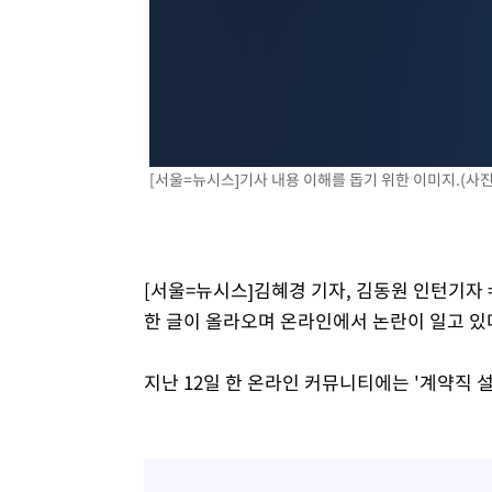
3시간 전 >
극한폭염 한풀 꺾이지만…'낮 최고 35도' 무더위, 열대야 계
날씨]
3시간 전 >
축구협회 "압수수색·성접대 논란 사과…쇄신의 기회로 삼겠
4시간 전 >
[속보]'압수수색·성접대 논란' 축구협회 "실망과 걱정 안겨드
7시간 전 >
'최고 37도' 폭염 지속…강원동해안 최대 150㎜ 비
9시간 전 >
[속보]뉴욕증시 상승 마감…S&P 0.6% 나스닥 1.3%↑
[서울=뉴시스]기사 내용 이해를 돕기 위한 이미지.(사
[서울=뉴시스]김혜경 기자, 김동원 인턴기자 
한 글이 올라오며 온라인에서 논란이 일고 있
지난 12일 한 온라인 커뮤니티에는 '계약직 