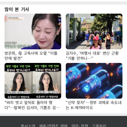
많이 본 기사
방은희, 母 고독사에 오열 "이틀
김지수, '여행사 대표' 변신 근황
만에 발견"
"가볼 만하니…"
"바지 벗고 앞뒤로 돌아야 했
"신약 찾자"…정부 과제로 속도내
다"…탈북민 김서아, 기쁨조 검사
는 K-제약바이오
수치심 회상
회사소개
제휴/컨텐츠 판매
약관·정책
고충처리