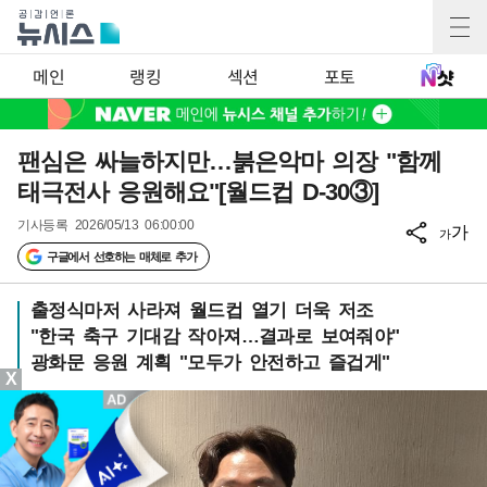
메인
랭킹
섹션
포토
팬심은 싸늘하지만…붉은악마 의장 "함께
태극전사 응원해요"[월드컵 D-30③]
기사등록
2026/05/13 06:00:00
가
가
구글에서 선호하는 매체로 추가
출정식마저 사라져 월드컵 열기 더욱 저조
"한국 축구 기대감 작아져…결과로 보여줘야"
광화문 응원 계획 "모두가 안전하고 즐겁게"
X