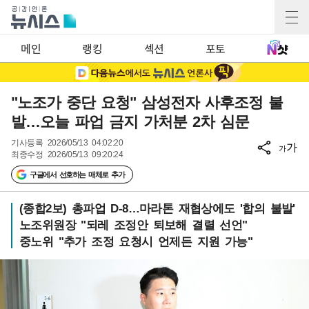
메인
랭킹
섹션
포토
"노조가 중단 요청" 삼성전자 사후조정 불
발…오늘 파업 금지 가처분 2차 심문
기사등록
2026/05/13 04:02:20
가
가
최종수정
2026/05/13 09:20:24
구글에서 선호하는 매체로 추가
(종합2보) 총파업 D-8…마라톤 재협상에도 '합의 불발'
노조위원장 "되레 조정안 퇴보해 결렬 선언"
중노위 "추가 조정 요청시 언제든 지원 가능"