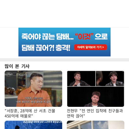
많이 본 기사
"서장훈, 28억에 산 서초 건물
전현무 "전 연인 집착에 친구들과
450억에 매물로"
연락 끊어"