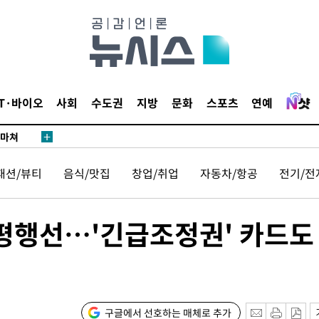
…희망지 못
날씨]
요 선제 대
단
무'
IT·바이오
사회
수도권
지방
문화
스포츠
연예
 마쳐
패션/뷰티
음식/맛집
창업/취업
자동차/항공
전기/전
부장 기소
"
 평행선…'긴급조정권' 카드도
협회
 교수…이
 절차 개시
25.3%↑
구글에서 선호하는 매체로 추가