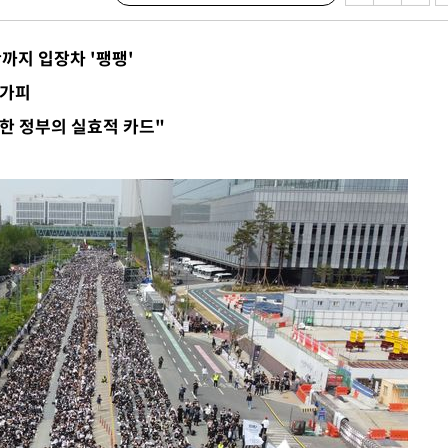
사망
까지 입장차 '팽팽'
 하향
불가피
별재난지역
한 정부의 실효적 카드"
…희망지 못
날씨]
요 선제 대
단
무'
 마쳐
부장 기소
"
협회