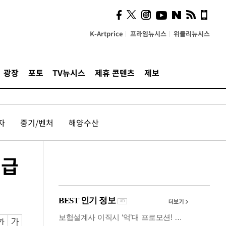
시, 스마트폰 액세서리에
NFC 더했다
K-Artprice
프라임뉴시스
위클리뉴시스
광장
포토
TV뉴시스
제휴 콘텐츠
제보
자
중기/벤처
해양수산
 급