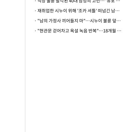
· 직장 불륜 발각된 40대 남성의 고민…"유포 동료 명예훼손·협박죄 고소 가능할까"
· 재취업한 시누이 위해 '조카 셔틀' 떠넘긴 남편…아내 "난 못한다"
· "남의 가정사 끼어들지 마"…시누이 불륜 덮으려는 남편에 억울한 아내
· "현관문 걷어차고 욕설 녹음 반복"…18개월 아기 키우는 집 뒤흔든 '앞집의 비극'