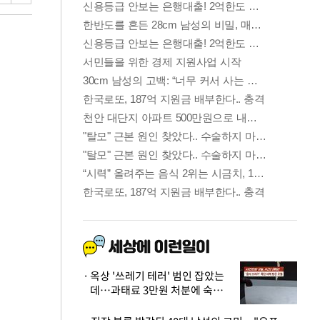
옥상 '쓰레기 테러' 범인 잡았는
데…과태료 3만원 처분에 숙박업
주 허탈