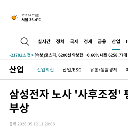
선포
-29708초 전 >
[단독]중수청 지원 검사들, 정원 초과 시 낮은 계급 임용
갈 수도
-27679초 전 >
낮 최고 37도 찜통더위…곳곳 소나기·강원 많은 비[내일
2026.08.07 (금)
서울 36.4℃
-25985초 전 >
SK하이닉스, 용인·청주 팹에 54조 투자…"AI 메모리 수
응"
-22841초 전 >
여자배구 이재영·이다영 자매, 아제르바이잔 투란VC 입
-22094초 전 >
외국인 심판 성 접대 7경기 들여다보니…한국 축구 '5승 2
실시간
정치
국제
경제
금융
산업
-21828초 전 >
[속보]코스닥, 2.86포인트(0.36%) 내린 798.81마감
-21781초 전 >
[속보]코스피, 6200선 약보합…0.60% 내린 6258.77에
-21761초 전 >
[속보]원·달러 환율, 7.7원 내린 1416.1원 마감
산업
산업최신
산업/ESG
유통/생활경제
-21650초 전 >
[속보] 노원서 40.1도 관측…서울, 2018년 이후 첫 40도
-18740초 전 >
[속보]종합특검, '계엄 수용공간 확보' 신용해 前교정본
-17613초 전 >
외신들도 주목한 韓축구 파문…"국민적 공분에 수사 재개
삼성전자 노사 '사후조정'
-17584초 전 >
11시간 압수수색에 성접대 파문까지…'쑥대밭' 된 축구
부상
-16606초 전 >
[속보]규제합리화위원회 부위원장에 김태유 서울대 공대
병태 후임
-12964초 전 >
[속보]국힘 윤리위, '돌려차기 발언' 진종오·서범수 징계
-8289초 전 >
[속보] 7월 중국 수출 23.9%↑ 수입 27.5%↑…무역총액 
등록 2026.05.12 11:20:08
-5449초 전 >
[속보]'채상병 순직 책임' 임성근, 항소심도 징역 3년