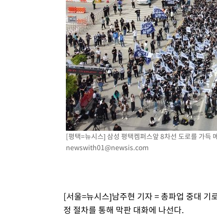
-16626초 전 >
[속보]규제합리화위원회 부위원장에 김태유 서울대 공대
병태 후임
-12984초 전 >
[속보]국힘 윤리위, '돌려차기 발언' 진종오·서범수 징계
-8309초 전 >
[속보] 7월 중국 수출 23.9%↑ 수입 27.5%↑…무역총액 
-5469초 전 >
[속보]'채상병 순직 책임' 임성근, 항소심도 징역 3년
-5335초 전 >
[속보]종합특검, '관저이전 봐주기 감사' 유병호 구속기소
-1935초 전 >
민주 콩고 에볼라환자 4천명 돌파, 4053명 발생 1850명 
[평택=뉴시스] 삼성 평택켐퍼스앞 8차선 도로를 가득 메운
newswith01@newsis.com
[서울=뉴시스]남주현 기자 = 총파업 중대 기
정 절차를 통해 막판 대화에 나선다.