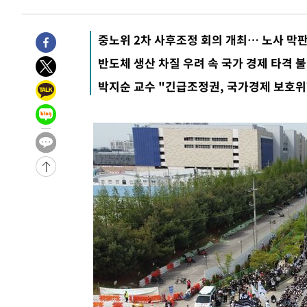
-5315초 전 >
[속보]종합특검, '관저이전 봐주기 감사' 유병호 구속기소
-1915초 전 >
민주 콩고 에볼라환자 4천명 돌파, 4053명 발생 1850명 
중노위 2차 사후조정 회의 개최… 노사 막판
-29801초 전 >
"낮 기온 소폭 하락"…수도권 폭염중대경보, 폭염경보로
반도체 생산 차질 우려 속 국가 경제 타격 
-29765초 전 >
[속보]이 대통령, '호우피해' 안동·의성 관할 4개 면 특
박지순 교수 "긴급조정권, 국가경제 보호위
선포
-29728초 전 >
[단독]중수청 지원 검사들, 정원 초과 시 낮은 계급 임용
갈 수도
-27699초 전 >
낮 최고 37도 찜통더위…곳곳 소나기·강원 많은 비[내일
-26005초 전 >
SK하이닉스, 용인·청주 팹에 54조 투자…"AI 메모리 수
응"
-22861초 전 >
여자배구 이재영·이다영 자매, 아제르바이잔 투란VC 입
-22114초 전 >
외국인 심판 성 접대 7경기 들여다보니…한국 축구 '5승 2
-21848초 전 >
[속보]코스닥, 2.86포인트(0.36%) 내린 798.81마감
-21801초 전 >
[속보]코스피, 6200선 약보합…0.60% 내린 6258.77에
-21781초 전 >
[속보]원·달러 환율, 7.7원 내린 1416.1원 마감
-21670초 전 >
[속보] 노원서 40.1도 관측…서울, 2018년 이후 첫 40도
-18760초 전 >
[속보]종합특검, '계엄 수용공간 확보' 신용해 前교정본
-17633초 전 >
외신들도 주목한 韓축구 파문…"국민적 공분에 수사 재개
-17604초 전 >
11시간 압수수색에 성접대 파문까지…'쑥대밭' 된 축구