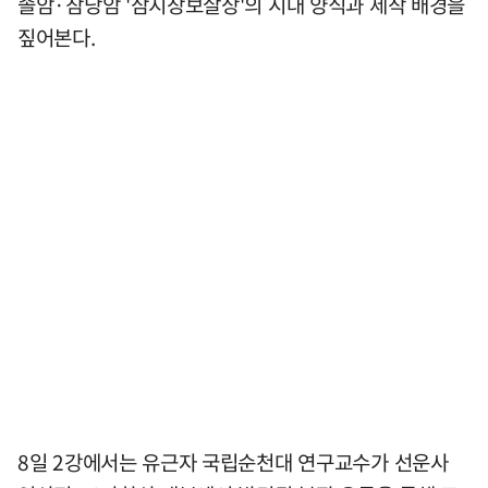
솔암·참당암 '삼지장보살상'의 시대 양식과 제작 배경을
짚어본다.
8일 2강에서는 유근자 국립순천대 연구교수가 선운사