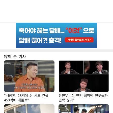
많이 본 기사
"서장훈, 28억에 산 서초 건물
전현무 "전 연인 집착에 친구들과
450억에 매물로"
연락 끊어"