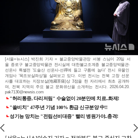
[서울=뉴시스] 박진희 기자 = 불교중앙박물관장 서봉 스님이 20일 서
울 종로구 불교중앙박물관 전시실에 대한불교조계종 불교중앙박물관·
선운사 특별전 '도솔산 선운사-선禪에 들고 구름에 눕다' 전시 유물인
개암사 '목조보살좌상'을 살펴보고 있다. 이번 전시는 전북 고창 선운
사를 대표하는 지장보살(地藏菩薩)상 3점을 한 자리에서 최초 공개하
며, 전북 지역의 주요 불교 문화유산을 소개하는 전시다. 2026.04.20.
pak7130@newsis.com
[서울=뉴시스]이수지 기자 = 전라북도 불교 중심지 고창