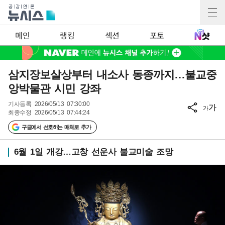
메인
랭킹
섹션
포토
삼지장보살상부터 내소사 동종까지…불교중
앙박물관 시민 강좌
기사등록
2026/05/13 07:30:00
가
가
최종수정
2026/05/13 07:44:24
구글에서 선호하는 매체로 추가
6월 1일 개강…고창 선운사 불교미술 조망