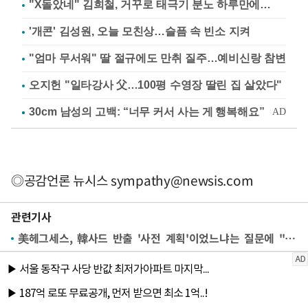
"X돌았네" 김희철, 거꾸로 태극기 분노 하루만에…
'개콘' 김성원, 오늘 모친상…슬픔 속 빈소 지켜
"엄마 무서워" 딸 절규에도 만취 질주…예비신랑 참변
오지헌 "일타강사 父…100평 수영장 딸린 집 살았다"
◎공감언론 뉴시스
sympathy@newsis.com
관련기사
美헤그세스, 韓사드 반출 '사전 계획'이었느냐는 질문에 "모두 고려"