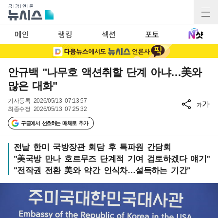
메인
랭킹
섹션
포토
안규백 "나무호 액션취할 단계 아냐…美와
많은 대화"
기사등록
2026/05/13 07:13:57
가
가
최종수정
2026/05/13 07:25:32
구글에서 선호하는 매체로 추가
전날 한미 국방장관 회담 후 특파원 간담회
"美국방 만나 호르무즈 단계적 기여 검토하겠다 얘기"
"전작권 전환 美와 약간 인식차…설득하는 기간"