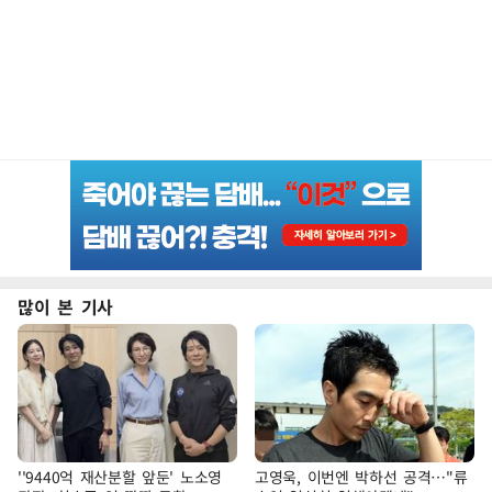
많이 본 기사
''9440억 재산분할 앞둔' 노소영
고영욱, 이번엔 박하선 공격…"류