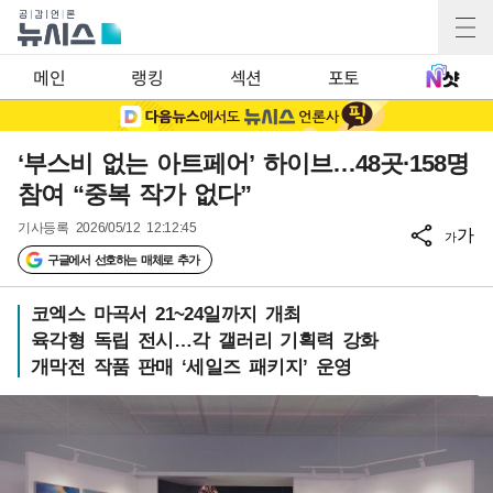
메인
랭킹
섹션
포토
‘부스비 없는 아트페어’ 하이브…48곳·158명
참여 “중복 작가 없다”
기사등록
2026/05/12 12:12:45
가
가
구글에서 선호하는 매체로 추가
코엑스 마곡서 21~24일까지 개최
육각형 독립 전시…각 갤러리 기획력 강화
개막전 작품 판매 ‘세일즈 패키지’ 운영