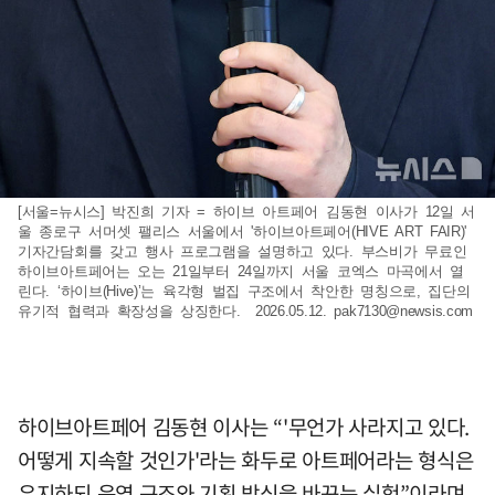
[서울=뉴시스] 박진희 기자 = 하이브 아트페어 김동현 이사가 12일 서
울 종로구 서머셋 팰리스 서울에서 '하이브아트페어(HIVE ART FAIR)'
기자간담회를 갖고 행사 프로그램을 설명하고 있다. 부스비가 무료인
하이브아트페어는 오는 21일부터 24일까지 서울 코엑스 마곡에서 열
린다. ‘하이브(Hive)’는 육각형 벌집 구조에서 착안한 명칭으로, 집단의
유기적 협력과 확장성을 상징한다. 2026.05.12.
pak7130@newsis.com
하이브아트페어 김동현 이사는 “'무언가 사라지고 있다.
어떻게 지속할 것인가'라는 화두로 아트페어라는 형식은
유지하되 운영 구조와 기획 방식을 바꾸는 실험”이라며