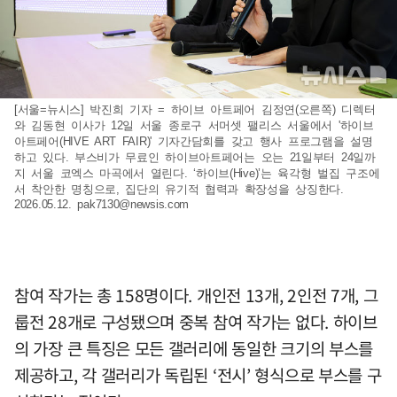
[서울=뉴시스] 박진희 기자 = 하이브 아트페어 김정연(오른쪽) 디렉터
와 김동현 이사가 12일 서울 종로구 서머셋 팰리스 서울에서 '하이브
아트페어(HIVE ART FAIR)' 기자간담회를 갖고 행사 프로그램을 설명
하고 있다. 부스비가 무료인 하이브아트페어는 오는 21일부터 24일까
지 서울 코엑스 마곡에서 열린다. ‘하이브(Hive)’는 육각형 벌집 구조에
서 착안한 명칭으로, 집단의 유기적 협력과 확장성을 상징한다.
2026.05.12.
pak7130@newsis.com
참여 작가는 총 158명이다. 개인전 13개, 2인전 7개, 그
룹전 28개로 구성됐으며 중복 참여 작가는 없다. 하이브
의 가장 큰 특징은 모든 갤러리에 동일한 크기의 부스를
제공하고, 각 갤러리가 독립된 ‘전시’ 형식으로 부스를 구