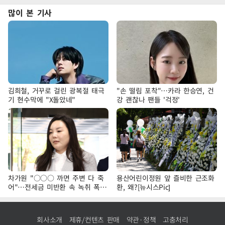
많이 본 기사
김희철, 거꾸로 걸린 광복절 태극
"손 떨림 포착"…카라 한승연, 건
기 현수막에 "X돌았네"
강 괜찮나 팬들 '걱정'
차가원 "○○○ 까면 주변 다 죽
용산어린이정원 앞 즐비한 근조화
어"…전세금 미반환 속 녹취 폭로
환, 왜?[뉴시스Pic]
파장
회사소개
제휴/컨텐츠 판매
약관·정책
고충처리