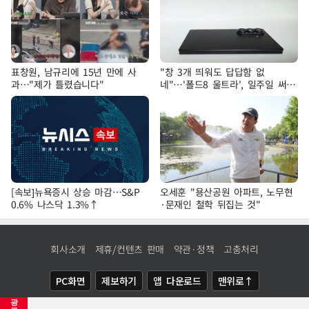
표창원, 남규리에 15년 만에 사
"창 3개 띄워도 답답함 없
과…"제가 틀렸습니다"
네"…'폴드8 울트라', 일주일 써보
니
[속보]뉴욕증시 상승 마감…S&P
오세훈 "용산공원 아파트, 노무현
0.6% 나스닥 1.3%↑
·문재인 철학 뒤집는 것"
회사소개
제휴/컨텐츠 판매
약관·정책
고충처리
PC화면
제보하기
앱 다운로드
맨위로↑
광