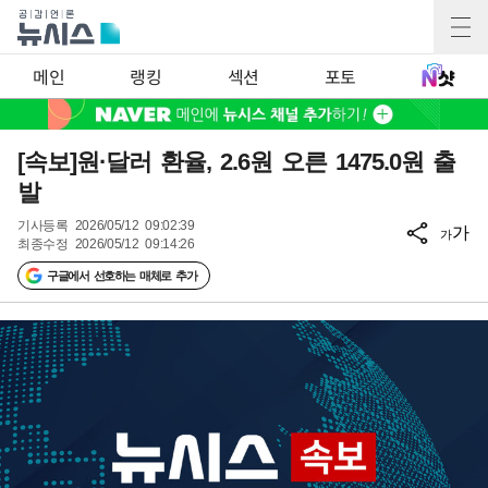
메인
랭킹
섹션
포토
[속보]원·달러 환율, 2.6원 오른 1475.0원 출
발
기사등록
2026/05/12 09:02:39
가
가
최종수정
2026/05/12 09:14:26
구글에서 선호하는 매체로 추가