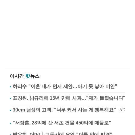
이시간
핫
뉴스
하리수 "이혼 내가 먼저 제안…아기 못 낳아 미안"
표창원, 남규리에 15년 만에 사과…"제가 틀렸습니다"
"서장훈, 28억에 산 서초 건물 450억에 매물로"
방은희, 어머니 고독사에 오열 "이틀 만에 발견"