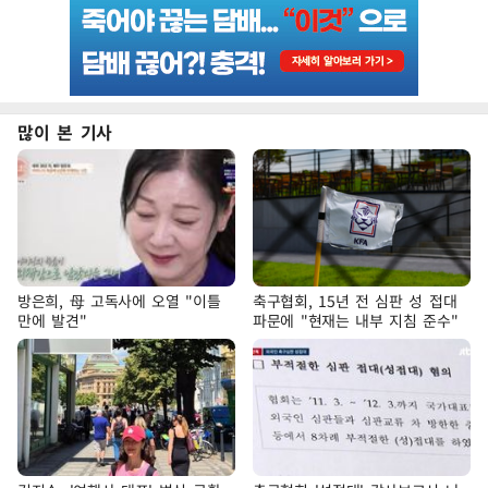
많이 본 기사
방은희, 母 고독사에 오열 "이틀
축구협회, 15년 전 심판 성 접대
만에 발견"
파문에 "현재는 내부 지침 준수"