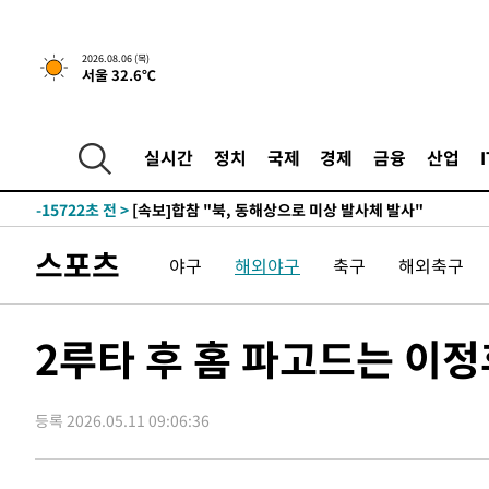
2026.08.06 (목)
서울 32.6℃
2시간 전 >
[속보]경찰, '홍명보 선임 논란' 대한축구협회·축구회관 등 
-18138초 전 >
[속보]합참 "北 발사체는 단거리탄도미사일…감시·경계
화"
-17886초 전 >
日방위성, 北이 동해로 쏜 발사체는 탄도미사일 가능성
실시간
정치
국제
경제
금융
산업
-16316초 전 >
[속보] SKT, 에이닷 서비스 장애 발생…"원인 파악 중"
-15722초 전 >
[속보]합참 "북, 동해상으로 미상 발사체 발사"
-15118초 전 >
'낮 최고 39도' 불볕더위…한밤 열대야도 계속[내일날씨]
스포츠
야구
해외야구
축구
해외축구
-15077초 전 >
[속보]7~9일 프로야구 3연전도 폭염 취소…11일 재개
-14739초 전 >
"韓 외환시장 개입 관측 배경엔 美의 대한국 무역적자 있
-14566초 전 >
'월드컵 탈락 후폭풍' 축구협회…초유의 압수수색에 '충격
2루타 후 홈 파고드는 이정
-14406초 전 >
서울 낮 37.9도, 올여름 최고치 경신…영등포 순간 '40도
-13968초 전 >
[속보]종합특검, 대검 추가 압수수색…내란 중요임무종사
등록 2026.05.11 09:06:36
-10063초 전 >
[속보]코스닥, 800p 회복…0.26% 오른 801.67 마감
-9993초 전 >
[속보]코스피, 301.88포인트(4.58%) 내린 6296.38 마감
-9858초 전 >
[속보]원·달러 환율, 0.7원 내린 1423.8원 마감