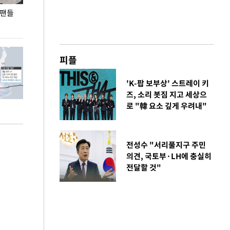
 팬들
이 대통령, '청년 대책 속도 높여야…폭염 문제도
입추 코앞인데 전
총력 대응'
피플
'K-팝 보부상' 스트레이 키
즈, 소리 봇짐 지고 세상으
로 "韓 요소 깊게 우려내"
전성수 "서리풀지구 주민
의견, 국토부·LH에 충실히
전달할 것"