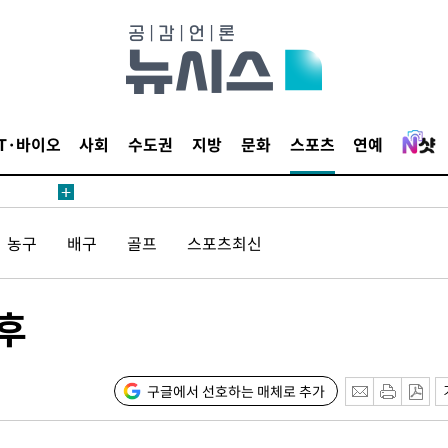
압수수색
태세 강
IT·바이오
사회
수도권
지방
문화
스포츠
연예
농구
배구
골프
스포츠최신
어"
·당황'
후
'
 혐의
구글에서 선호하는 매체로 추가