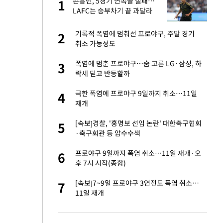
글
손흥민, 5경기 연속골 실패…
1
1
LAFC는 승부차기 끝 과달라
하라 격파
 미반환은 고도의
기록적 폭염에 멈춰선 프로야구, 주말 경기
2
2
취소 가능성도
 재산 잃고 필리핀
폭염에 멈춘 프로야구…숨 고른 LG·삼성, 하
3
3
락세 딛고 반등할까
이 산다' 선곡…쿨한
극한 폭염에 프로야구 9일까지 취소…11일
4
4
재개
인간들이 이 꼴 만
[속보]경찰, '홍명보 선임 논란' 대한축구협회
5
5
격한 반응
·축구회관 등 압수수색
하는 프리랜서…받
프로야구 9일까지 폭염 취소…11일 재개·오
6
6
후 7시 시작(종합)
추천 부시장에 백승
[속보]7~9일 프로야구 3연전도 폭염 취소…
7
7
11일 재개