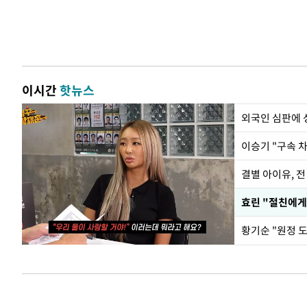
이시간
핫뉴스
외국인 심판에
이승기 "구속 차
결별 아이유, 전
효린 "절친에게
황기순 "원정 