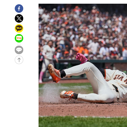
-7457초 전 >
"여기 떨어졌다"…다누리, 스페이스X 로켓 달 충돌 흔적 
-4502초 전 >
손흥민, 5경기 연속골 실패…LAFC는 승부차기 끝 과달라
48분 전 >
내일까지 39도 '펄펄'…기상청 "태풍 지나며 폭염 잠시 꺾인다
54분 전 >
트럼프, 한국계 진보 주지사 후보 맹공…"공산주의가 최대 위
54분 전 >
"美간섭에 합의 지연"…트럼프, '이란 호르무즈 통제권' 수용
1시간 전 >
[속보]산업장관 "李정부, 원전 반대 안해…안정 전력 위해 불
2시간 전 >
[속보]경찰, '홍명보 선임 논란' 대한축구협회·축구회관 등 
-18138초 전 >
[속보]합참 "北 발사체는 단거리탄도미사일…감시·경계
화"
-17886초 전 >
日방위성, 北이 동해로 쏜 발사체는 탄도미사일 가능성
-16316초 전 >
[속보] SKT, 에이닷 서비스 장애 발생…"원인 파악 중"
-15722초 전 >
[속보]합참 "북, 동해상으로 미상 발사체 발사"
-15118초 전 >
'낮 최고 39도' 불볕더위…한밤 열대야도 계속[내일날씨]
-15077초 전 >
[속보]7~9일 프로야구 3연전도 폭염 취소…11일 재개
-14739초 전 >
"韓 외환시장 개입 관측 배경엔 美의 대한국 무역적자 있
-14566초 전 >
'월드컵 탈락 후폭풍' 축구협회…초유의 압수수색에 '충격
-14406초 전 >
서울 낮 37.9도, 올여름 최고치 경신…영등포 순간 '40도