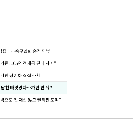
 성접대…축구협회 충격 민낯
가원, 105억 전세금 편취 사기"
 남친 장기하 직접 소환
 남친 빼앗겼다…가만 안 둬"
도박으로 전 재산 잃고 필리핀 도피"