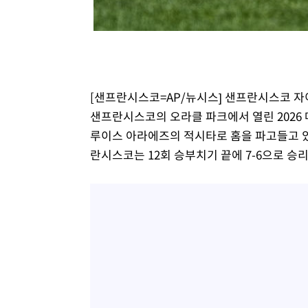
-13968초 전 >
[속보]종합특검, 대검 추가 압수수색…내란 중요임무종사
-10063초 전 >
[속보]코스닥, 800p 회복…0.26% 오른 801.67 마감
-9993초 전 >
[속보]코스피, 301.88포인트(4.58%) 내린 6296.38 마감
-9858초 전 >
[속보]원·달러 환율, 0.7원 내린 1423.8원 마감
-7457초 전 >
"여기 떨어졌다"…다누리, 스페이스X 로켓 달 충돌 흔적 
[샌프란시스코=AP/뉴시스] 샌프란시스코 자
-4502초 전 >
손흥민, 5경기 연속골 실패…LAFC는 승부차기 끝 과달라
샌프란시스코의 오라클 파크에서 열린 2026 
48분 전 >
내일까지 39도 '펄펄'…기상청 "태풍 지나며 폭염 잠시 꺾인다
루이스 아라에즈의 적시타로 홈을 파고들고 있다
54분 전 >
트럼프, 한국계 진보 주지사 후보 맹공…"공산주의가 최대 위
란시스코는 12회 승부치기 끝에 7-6으로 승리했다.
54분 전 >
"美간섭에 합의 지연"…트럼프, '이란 호르무즈 통제권' 수용
1시간 전 >
[속보]산업장관 "李정부, 원전 반대 안해…안정 전력 위해 불
2시간 전 >
[속보]경찰, '홍명보 선임 논란' 대한축구협회·축구회관 등 