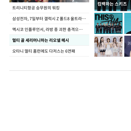
컴백하는 스키즈
입추 하루 앞둔 
트리니티항공 승무원의 워킹
폭염
삼성전자, 7일부터 갤럭시 Z 폴드8 울트라·폴드8·플립8 출시
멕시코 인플루언서, 라방 중 괴한 총격으로 사망
멀티 골 세리머니하는 리오넬 메시
오타니 멀티 홈런에도 다저스는 6연패