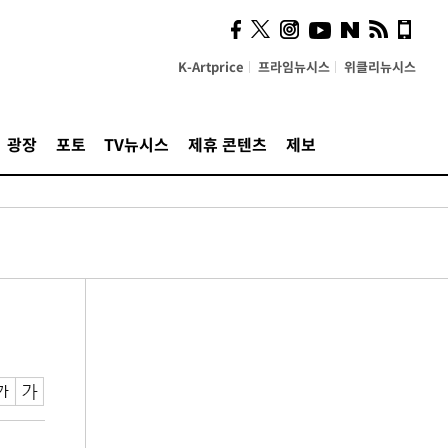
K-Artprice
프라임뉴시스
위클리뉴시스
광장
포토
TV뉴시스
제휴 콘텐츠
제보