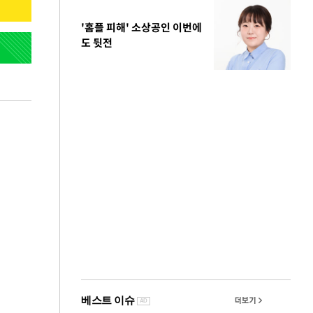
'홈플 피해' 소상공인 이번에
도 뒷전