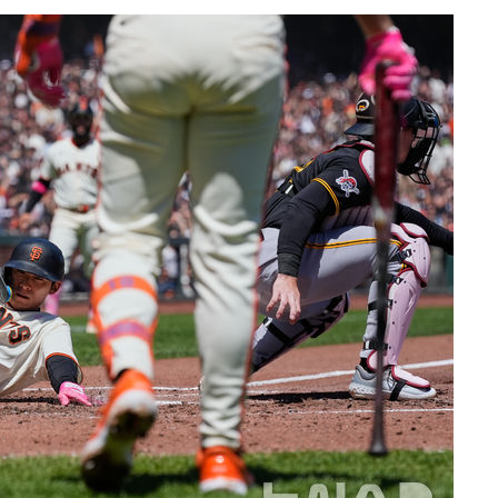
포착
하라 격파
"
협"
할까
가피"
압수수색
태세 강
어"
·당황'
'