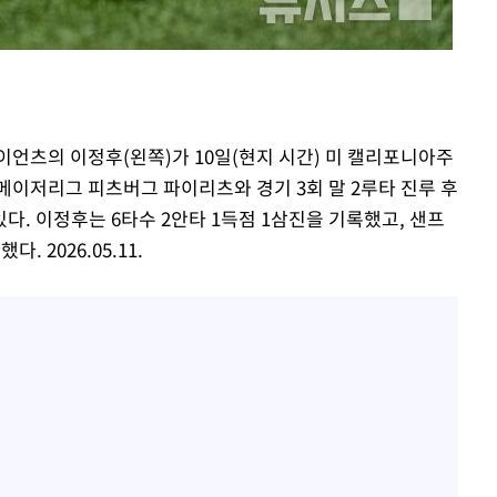
정보석 "황정음 전 남편 서
1
서글한 인상이었는데…"
 혐의
이승기 측 "차가원 전세금
2
사기 수법…엄벌 원해"
황기순 "원정 도박으로 전
3
포착
이언츠의 이정후(왼쪽)가 10일(현지 시간) 미 캘리포니아주
도피"
하라 격파
메이저리그 피츠버그 파이리츠와 경기 3회 말 2루타 진루 후
아이유, 장기하 '별일 없
4
"
. 이정후는 6타수 2안타 1득점 1삼진을 기록했고, 샌프
일상 공개
협"
 2026.05.11.
허지웅 "우리가 지지했던 
할까
5
들었다"…형소법 개정에 
가피"
압수수색
김혜수 "우린 돈 받고 일
6
는 만큼 해내야"
[속보]전남광주 초대 시민
7
주·윤난실