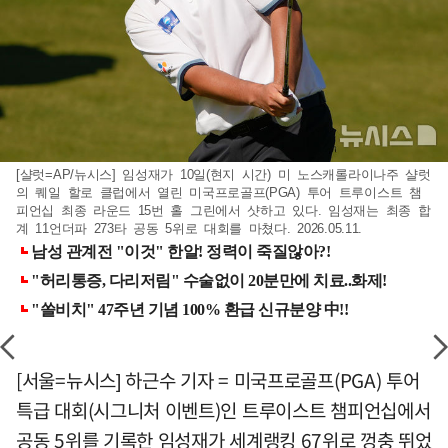
[샬럿=AP/뉴시스] 임성재가 10일(현지 시간) 미 노스캐롤라이나주 샬럿
의 퀘일 할로 클럽에서 열린 미국프로골프(PGA) 투어 트루이스트 챔
피언십 최종 라운드 15번 홀 그린에서 샷하고 있다. 임성재는 최종 합
계 11언더파 273타 공동 5위로 대회를 마쳤다. 2026.05.11.
[서울=뉴시스] 하근수 기자 = 미국프로골프(PGA) 투어
특급 대회(시그니처 이벤트)인 트루이스트 챔피언십에서
공동 5위를 기록한 임성재가 세계랭킹 67위로 껑충 뛰었