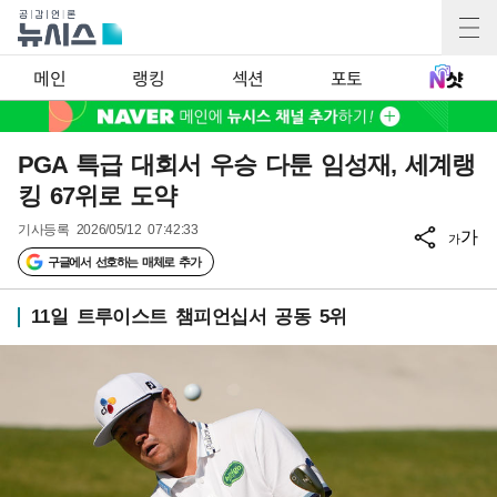
메인
랭킹
섹션
포토
PGA 특급 대회서 우승 다툰 임성재, 세계랭
킹 67위로 도약
기사등록
2026/05/12 07:42:33
가
가
구글에서 선호하는 매체로 추가
11일 트루이스트 챔피언십서 공동 5위