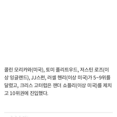
콜린 모리카와(미국), 토미 플리트우드, 저스틴 로즈(이
상 잉글랜드), JJ스펀, 러셀 헨리(이상 미국)가 5~9위를
달렸고, 크리스 고터럽은 잰더 쇼플리(이상 미국)를 제치
고 10위권에 진입했다.