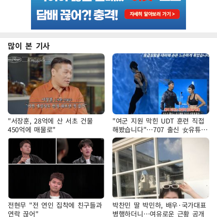
많이 본 기사
"서장훈, 28억에 산 서초 건물
"여군 지원 막힌 UDT 훈련 직접
450억에 매물로"
해봤습니다"…707 출신 女유튜버
'완벽 소화'
전현무 "전 연인 집착에 친구들과
박찬민 딸 박민하, 배우·국가대표
연락 끊어"
병행하더니…여유로운 근황 공개