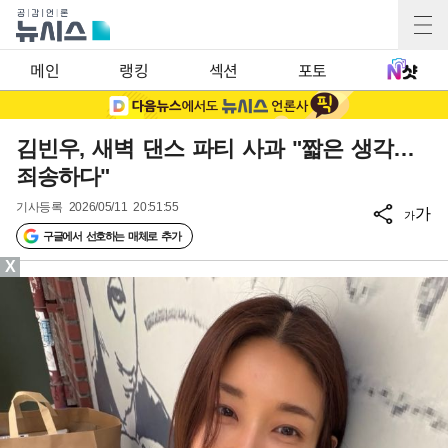
메인
랭킹
섹션
포토
김빈우, 새벽 댄스 파티 사과 "짧은 생각…
죄송하다"
기사등록
2026/05/11 20:51:55
가
가
구글에서 선호하는 매체로 추가
X