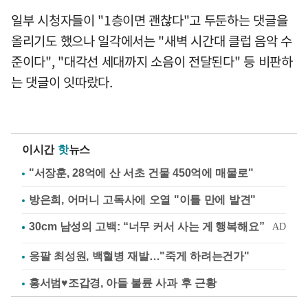
일부 시청자들이 "1층이면 괜찮다"고 두둔하는 댓글을
올리기도 했으나 일각에서는 "새벽 시간대 클럽 음악 수
준이다", "대각선 세대까지 소음이 전달된다" 등 비판하
는 댓글이 잇따랐다.
이시간
핫
뉴스
"서장훈, 28억에 산 서초 건물 450억에 매물로"
방은희, 어머니 고독사에 오열 "이틀 만에 발견"
응팔 최성원, 백혈병 재발…"죽게 하려는건가"
홍서범♥조갑경, 아들 불륜 사과 후 근황