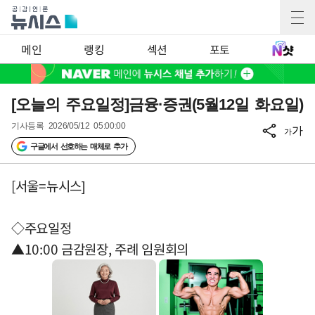
메인
랭킹
섹션
포토
[오늘의 주요일정]금융·증권(5월12일 화요일)
기사등록
2026/05/12 05:00:00
가
가
구글에서 선호하는 매체로 추가
[서울=뉴시스]
◇주요일정
▲10:00 금감원장, 주례 임원회의