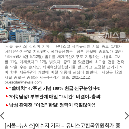
[서울=뉴시스] 김진아 기자 = 유네스코 세계유산인 서울 종묘 일대가
'세계유산지구'로 지정됐다. 국가유산청은 정부 관보에 종묘일대 19만
4896㎡(약 5만 8712평) 범위를 세계유산지구로 지정하는 내용의 고시
를 11일 게재했다고 12일 밝혔다. 종묘 앞 맞은편에 초고층 건물 건축
을 막을 수는 없지만, 세계유산영향평가를 받으라고 요청할 근거가 되
어 향후 세운4구역 개발에 미칠 영향에 관심이 쏠린다. 사진은 12일
서울 종로구 종묘와 세운4구역의 모습. 2025.12.12.
bluesoda@newsis.com
[서울=뉴시스]이수지 기자 = 유네스코한국위원회가 종