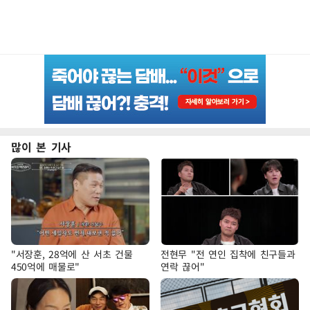
많이 본 기사
"서장훈, 28억에 산 서초 건물
전현무 "전 연인 집착에 친구들과
450억에 매물로"
연락 끊어"