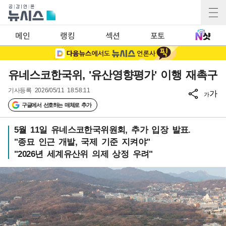
메인
랭킹
섹션
포토
유네스코한국위, '유산영향평가' 이행 재촉구
기사등록
2026/05/11 18:58:11
가
가
구글에서 선호하는 매체로 추가
5월 11일 유네스코한국위원회, 추가 입장 발표.
"종묘 인근 개발, 국제 기준 지켜야"
"2026년 세계유산위 의제 상정 우려"