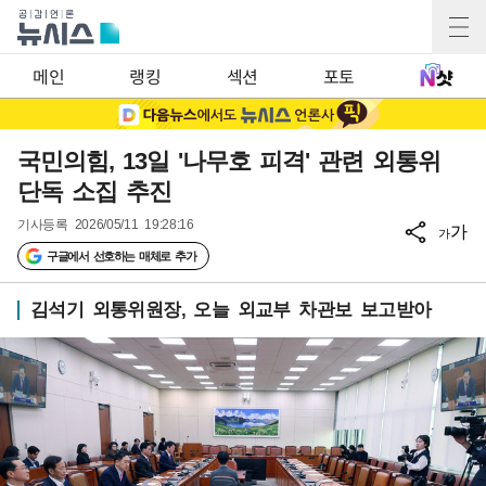
메인
랭킹
섹션
포토
국민의힘, 13일 '나무호 피격' 관련 외통위
단독 소집 추진
기사등록
2026/05/11 19:28:16
가
가
구글에서 선호하는 매체로 추가
김석기 외통위원장, 오늘 외교부 차관보 보고받아