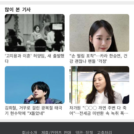
많이 본 기사
'고지용과 이혼' 허양임, 새 출발했
"손 떨림 포착"…카라 한승연, 건
다
강 괜찮나 팬들 '걱정'
김희철, 거꾸로 걸린 광복절 태극
차가원 "○○○ 까면 주변 다 죽
기 현수막에 "X돌았네"
어"…전세금 미반환 속 녹취 폭로
파장
회사소개
제휴/컨텐츠 판매
약관·정책
고충처리