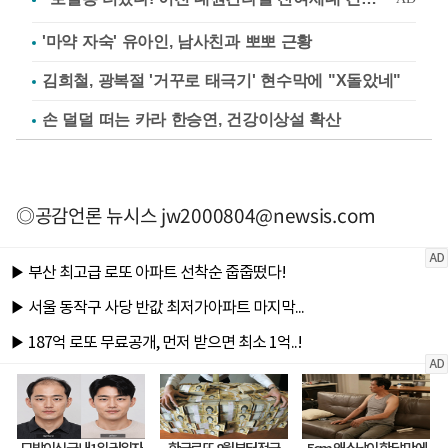
'마약 자숙' 유아인, 남사친과 뽀뽀 근황
김희철, 광복절 '거꾸로 태극기' 현수막에 "X돌았네"
손 덜덜 떠는 카라 한승연, 건강이상설 확산
◎공감언론 뉴시스
jw2000804@newsis.com