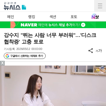
메인
랭킹
섹션
포토
강수지 "뛰는 사람 너무 부러워"…'디스크
협착증' 고충 토로
기사등록
2026/05/12 00:03:00
가
가
구글에서 선호하는 매체로 추가
X