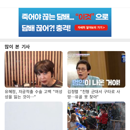
많이 본 기사
유혜정, 자궁적출 수술 고백 "여성
김정렬 "친형 군대서 구타로 사
성을 잃는 것이…"
망…유골 못 찾아"