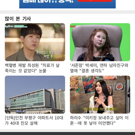
많이 본 기사
백혈병 재발 최성원 "치료가 날
'서준맘' 박세미, 연하 남자친구와
죽이는 것 같았다" 눈물
열애 "결혼 생각도"
[단독]인천 부평구 아파트서 10대
하리수 "미키정 보내주고 싶어 이
가 40대 친모 살해
혼…애 못 낳아 미안했다"