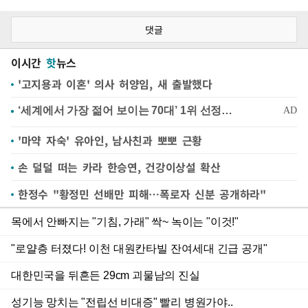
댓글
이시간
핫
뉴스
'고지용과 이혼' 의사 허양임, 새 출발했다
'마약 자숙' 유아인, 남사친과 뽀뽀 근황
손 덜덜 떠는 카라 한승연, 건강이상설 확산
한정수 "황정민 선배만 피해…폭로자 신분 공개하라"