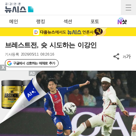
메인
랭킹
섹션
포토
브레스트전, 슛 시도하는 이강인
기사등록
2026/05/11 08:26:16
가
가
구글에서 선호하는 매체로 추가
X