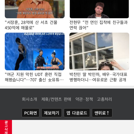
"서장훈, 28억에 산 서초 건물
전현무 "전 연인 집착에 친구들과
450억에 매물로"
연락 끊어"
"여군 지원 막힌 UDT 훈련 직접
박찬민 딸 박민하, 배우·국가대표
해봤습니다"…707 출신 女유튜버
병행하더니…여유로운 근황 공개
'완벽 소화'
회사소개
제휴/컨텐츠 판매
약관·정책
고충처리
PC화면
제보하기
앱 다운로드
맨위로↑
광
COPYRIGHTⓒ
NEWSIS
ALL RIGHTS RESERVED.
고
삭
제