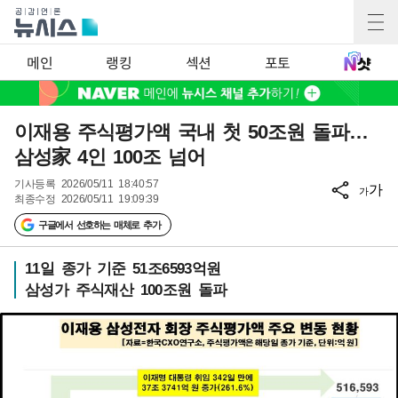
메인
랭킹
섹션
포토
이재용 주식평가액 국내 첫 50조원 돌파…
삼성家 4인 100조 넘어
기사등록
2026/05/11 18:40:57
가
가
최종수정
2026/05/11 19:09:39
구글에서 선호하는 매체로 추가
11일 종가 기준 51조6593억원
삼성가 주식재산 100조원 돌파